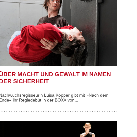
ÜBER MACHT UND GEWALT IM NAMEN
DER SICHERHEIT
Nachwuchsregisseurin Luisa Köpper gibt mit »Nach dem
Ende« ihr Regiedebüt in der BOXX von...