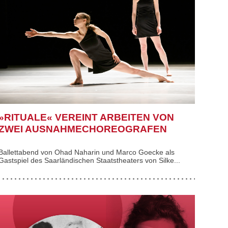
»RITUALE« VEREINT ARBEITEN VON
ZWEI AUSNAHMECHOREOGRAFEN
Ballettabend von Ohad Naharin und Marco Goecke als
Gastspiel des Saarländischen Staatstheaters von Silke...