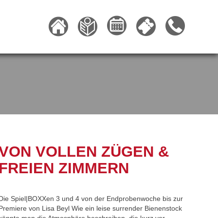
VON VOLLEN ZÜGEN &
FREIEN ZIMMERN
Die Spiel|BOXXen 3 und 4 von der Endprobenwoche bis zur
Premiere von Lisa Beyl Wie ein leise surrender Bienenstock
könnte man die Atmosphäre beschreiben, die kurz vor