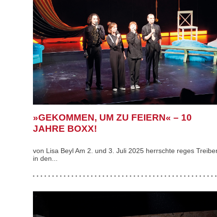
»GEKOMMEN, UM ZU FEIERN« – 10
JAHRE BOXX!
von Lisa Beyl Am 2. und 3. Juli 2025 herrschte reges Treibe
in den...