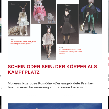
SCHEIN ODER SEIN: DER KÖRPER ALS
KAMPFPLATZ
n
Molières bitterböse Komödie »Der eingebildete Kranke«
feiert in einer Inszenierung von Susanne Lietzow im...