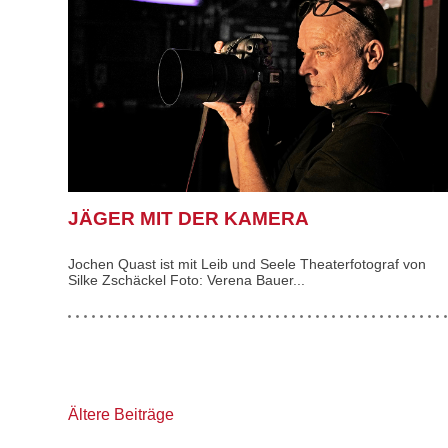
JÄGER MIT DER KAMERA
Jochen Quast ist mit Leib und Seele Theaterfotograf von
Silke Zschäckel Foto: Verena Bauer...
Beitragsnavigation
Ältere Beiträge