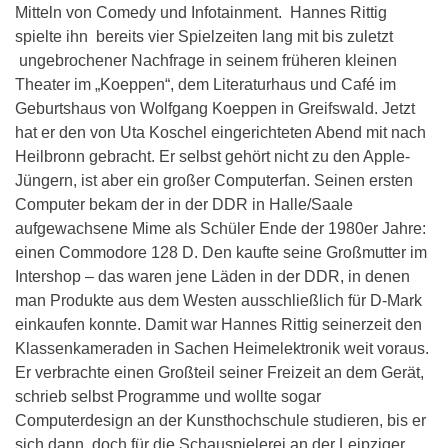
Mitteln von Comedy und Infotainment. Hannes Rittig
spielte ihn bereits vier Spielzeiten lang mit bis zuletzt
ungebrochener Nachfrage in seinem früheren kleinen
Theater im „Koeppen“, dem Literaturhaus und Café im
Geburtshaus von Wolfgang Koeppen in Greifswald. Jetzt
hat er den von Uta Koschel eingerichteten Abend mit nach
Heilbronn gebracht. Er selbst gehört nicht zu den Apple-
Jüngern, ist aber ein großer Computerfan. Seinen ersten
Computer bekam der in der DDR in Halle/Saale
aufgewachsene Mime als Schüler Ende der 1980er Jahre:
einen Commodore 128 D. Den kaufte seine Großmutter im
Intershop – das waren jene Läden in der DDR, in denen
man Produkte aus dem Westen ausschließlich für D-Mark
einkaufen konnte. Damit war Hannes Rittig seinerzeit den
Klassenkameraden in Sachen Heimelektronik weit voraus.
Er verbrachte einen Großteil seiner Freizeit an dem Gerät,
schrieb selbst Programme und wollte sogar
Computerdesign an der Kunsthochschule studieren, bis er
sich dann doch für die Schauspielerei an der Leipziger