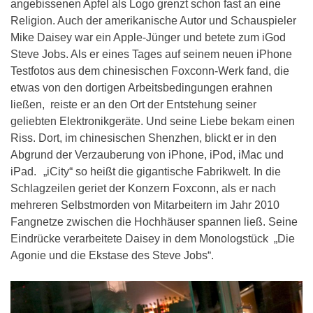
angebissenen Apfel als Logo grenzt schon fast an eine
Religion. Auch der amerikanische Autor und Schauspieler
Mike Daisey war ein Apple-Jünger und betete zum iGod
Steve Jobs. Als er eines Tages auf seinem neuen iPhone
Testfotos aus dem chinesischen Foxconn-Werk fand, die
etwas von den dortigen Arbeitsbedingungen erahnen
ließen, reiste er an den Ort der Entstehung seiner
geliebten Elektronikgeräte. Und seine Liebe bekam einen
Riss. Dort, im chinesischen Shenzhen, blickt er in den
Abgrund der Verzauberung von iPhone, iPod, iMac und
iPad. „iCity“ so heißt die gigantische Fabrikwelt. In die
Schlagzeilen geriet der Konzern Foxconn, als er nach
mehreren Selbstmorden von Mitarbeitern im Jahr 2010
Fangnetze zwischen die Hochhäuser spannen ließ. Seine
Eindrücke verarbeitete Daisey in dem Monologstück „Die
Agonie und die Ekstase des Steve Jobs“.