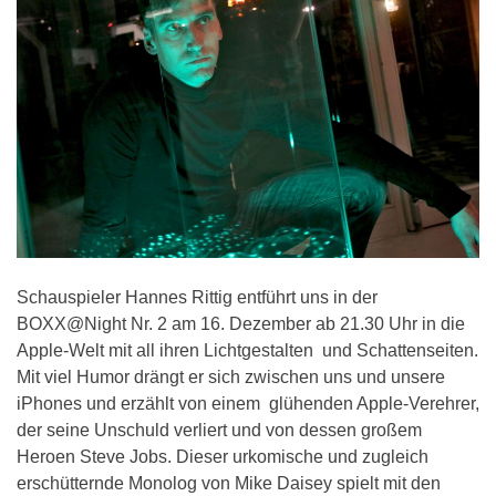
Schauspieler Hannes Rittig entführt uns in der
BOXX@Night Nr. 2 am 16. Dezember ab 21.30 Uhr in die
Apple-Welt mit all ihren Lichtgestalten und Schattenseiten.
Mit viel Humor drängt er sich zwischen uns und unsere
iPhones und erzählt von einem glühenden Apple-Verehrer,
der seine Unschuld verliert und von dessen großem
Heroen Steve Jobs. Dieser urkomische und zugleich
erschütternde Monolog von Mike Daisey spielt mit den