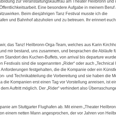
sbildung zur Veranstaltungskauffrau am Theater Heilbronn und 
 Öffentlichkeitsarbeit. Eine besondere Aufgabe in meinem Beruf
mitzuwirken. Beim diesjährigen Tanz Festival musste ich die
fen und Bahnhof abzuholen und zu betreuen. Ihr erinnert euch
wir, das Tanz! Heilbronn-Orga-Team, welches aus Karin Kirchho
 und mir bestand, uns zusammen, und besprachen die Abläufe fü
Standort des Kuchen-Buffets, von arrival bis departure wurde 
en Festivals sind die sogenannten „Rider“ oder auch „Technical 
Anforderungen festgehalten, die die Kompanie oder ein Künstle
-,Ton- und Technikabteilung die Vorbereitung und sie haben die Mö
 Da die Kompanien erst einen Tag vor Vorstellung anreisen, ist ei
 dem Auftritt möglich. Der „Rider“ verhindert also Überraschun
anie am Stuttgarter Flughafen ab. Mit einem „Theater Heilbron
 von einem netten Mann angesprochen, der vor Jahren von Heil