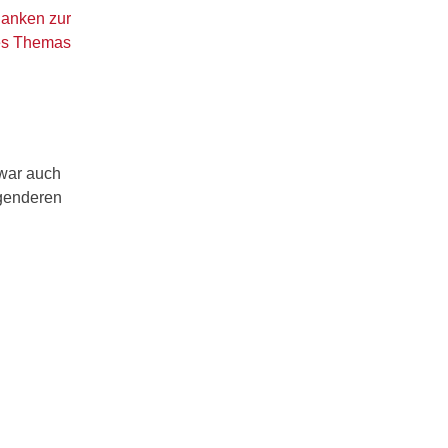
danken zur
es Themas
 war auch
ngenderen