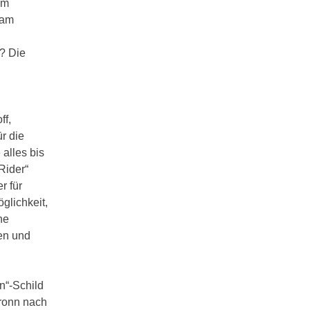
im
 am
? Die
ff,
r die
alles bis
Rider“
r für
glichkeit,
ne
gen und
n“-Schild
bronn nach