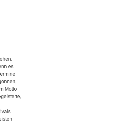
ehen,
wenn es
Termine
egonnen,
em Motto
geisterte,
ivals
eisten