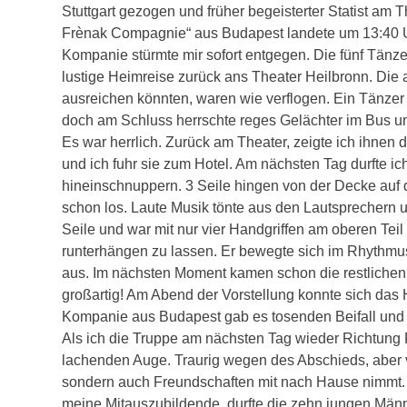
Stuttgart gezogen und früher begeisterter Statist am 
Frènak Compagnie“ aus Budapest landete um 13:40 Uh
Kompanie stürmte mir sofort entgegen. Die fünf Tänze
lustige Heimreise zurück ans Theater Heilbronn. Die
ausreichen könnten, waren wie verflogen. Ein Tänzer 
doch am Schluss herrschte reges Gelächter im Bus un
Es war herrlich. Zurück am Theater, zeigte ich ihne
und ich fuhr sie zum Hotel. Am nächsten Tag durfte ic
hineinschnuppern. 3 Seile hingen von der Decke auf d
schon los. Laute Musik tönte aus den Lautsprechern u
Seile und war mit nur vier Handgriffen am oberen Tei
runterhängen zu lassen. Er bewegte sich im Rhythmus
aus. Im nächsten Moment kamen schon die restlichen
großartig! Am Abend der Vorstellung konnte sich das 
Kompanie aus Budapest gab es tosenden Beifall und 
Als ich die Truppe am nächsten Tag wieder Richtung
lachenden Auge. Traurig wegen des Abschieds, aber v
sondern auch Freundschaften mit nach Hause nimmt. 
meine Mitauszubildende, durfte die zehn jungen Män