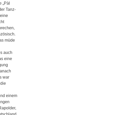
e „Pàl
der Tanz-
 eine
cht
prechen,
nzösisch.
was müde
es auch
as eine
egung
danach
s war
 die
und einem
rungen
Rapolder,
utschland