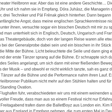
Theater Heilbronn war. Aber das ist eine andere Geschichte… Di
r und ich nahm sie in Empfang. Dóra Juhász, die Managerin 
r, drei Techniker und Pàl Frènak gleich hinterher. Dann begann
 anfängliche Angst, dass meine englischen Sprachkenntnisse ni
unter ihnen, versuchte sogar ein bisschen Deutsch mit mir zu s
d man unterhielt sich in Englisch, Deutsch, Ungarisch und Fra
n das Theatergebäude, doch von der langen Reise waren alle et
h bei der Generalprobe dabei sein und ein bisschen in ihr Stück
ie Mitte der Bühne. Licht beleuchtete die Seile und dann ging 
nd der erste Tänzer sprang auf die Bühne. Er schnappte sich d
l des Seiles angelangt, um sich dann mit einer fließenden Bew
 der Musik – und obwohl er nicht wirklich tanzte, sah es ganz 
 Tänzer auf die Bühne und die Performance nahm ihren Lauf. E
Heilbronner Publikum nicht mehr auf den Stühlen halten und für
Standing Ovation.
 Flughafen fuhr, verabschiedeten wir uns mit einem weinenden 
oller Freude, dass man aus so einem Festival nicht nur Erfah
Freitagabend trafen dann die BalletBoyz aus London ein. Kim 
ner aus England in Empfang nehmen, die zum ersten Mal in De