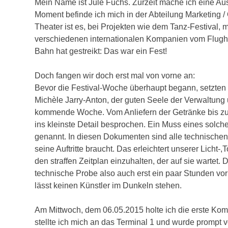
Mein Name ist Jule Fuchs. Zurzeit mache ich eine Au
Moment befinde ich mich in der Abteilung Marketing /
Theater ist es, bei Projekten wie dem Tanz-Festival, 
verschiedenen internationalen Kompanien vom Flugha
Bahn hat gestreikt: Das war ein Fest!
Doch fangen wir doch erst mal von vorne an:
Bevor die Festival-Woche überhaupt begann, setzten 
Michèle Jarry-Anton, der guten Seele der Verwaltung
kommende Woche. Vom Anliefern der Getränke bis zum 
ins kleinste Detail besprochen. Ein Muss eines solch
genannt. In diesen Dokumenten sind alle technischen 
seine Auftritte braucht. Das erleichtert unserer Licht
den straffen Zeitplan einzuhalten, der auf sie wartet.
technische Probe also auch erst ein paar Stunden vor
lässt keinen Künstler im Dunkeln stehen.
Am Mittwoch, dem 06.05.2015 holte ich die erste Komp
stellte ich mich an das Terminal 1 und wurde prompt