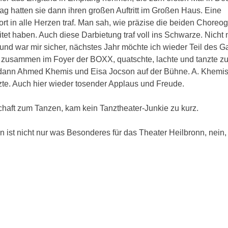
g hatten sie dann ihren großen Auftritt im Großen Haus. Eine
ort in alle Herzen traf. Man sah, wie präzise die beiden Choreo
t haben. Auch diese Darbietung traf voll ins Schwarze. Nicht 
und war mir sicher, nächstes Jahr möchte ich wieder Teil des 
ich zusammen im Foyer der BOXX, quatschte, lachte und tanzte 
 dann Ahmed Khemis und Eisa Jocson auf der Bühne. A. Khemis
nzte. Auch hier wieder tosender Applaus und Freude.
chaft zum Tanzen, kam kein Tanztheater-Junkie zu kurz.
nn ist nicht nur was Besonderes für das Theater Heilbronn, nein,