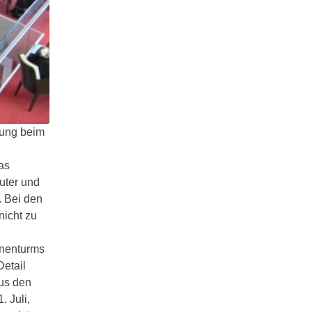
tung beim
as
uter und
. Bei den
nicht zu
hnenturms
Detail
aus den
. Juli,