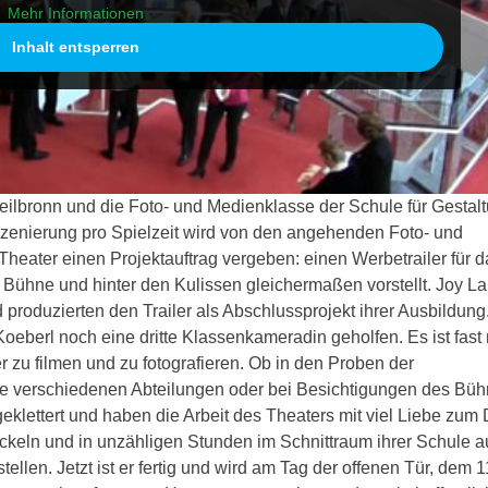
Mehr Informationen
Inhalt entsperren
eilbronn und die Foto- und Medienklasse der Schule für Gestal
szenierung pro Spielzeit wird von den angehenden Foto- und
 Theater einen Projektauftrag vergeben: einen Werbetrailer für d
r Bühne und hinter den Kulissen gleichermaßen vorstellt. Joy La
produzierten den Trailer als Abschlussprojekt ihrer Ausbildung
eberl noch eine dritte Klassenkameradin geholfen. Es ist fast 
 zu filmen und zu fotografieren. Ob in den Proben der
ie verschiedenen Abteilungen oder bei Besichtigungen des Bü
klettert und haben die Arbeit des Theaters mit viel Liebe zum 
ickeln und in unzähligen Stunden im Schnittraum ihrer Schule 
ellen. Jetzt ist er fertig und wird am Tag der offenen Tür, dem 11