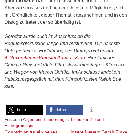
geht um was!
Das Thema lässt niemanden kalt.«
Aber wo sonst als im Theater gibt es die Möglichkeit, sich
mit Gründlichkeit dieser Thematik anzunehmen und in den
Dialog zu treten, der so überfällig ist.
Geredet wurde auch im Anschluss an die
Podiumsdiskussion lange und ausführlich. Die nächste
Gelegenheit zur Fortführung des Dialogs gibt es am
4. November im Kinostar Arthaus-Kino
. Hier läuft der
Grimme-Preis-gekrönte Film: »Novembertage – Stimmen
und Wege« von Marcel Ophüls. Im Anschluss findet ein
Publikumsgespräch mit dem Filmpublizisten Ralph Eue
statt.
teilen
teilen
Posted in
Allgemein
,
Erinnerung ist Liebe zur Zukunft
,
Hintergründiges
Beitragsnavigation
Countdown für ein neues
Unsere Neuen: Sarah Finkel