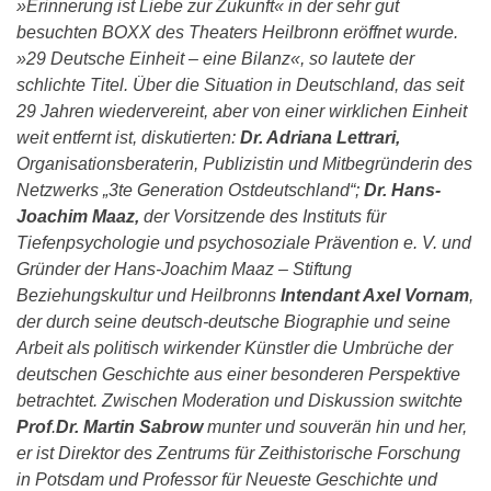
»Erinnerung ist Liebe zur Zukunft« in der sehr gut
besuchten BOXX des Theaters Heilbronn eröffnet wurde.
»29 Deutsche Einheit – eine Bilanz«, so lautete der
schlichte Titel.
Über die Situation in Deutschland, das seit
29 Jahren wiedervereint, aber von einer wirklichen Einheit
weit entfernt ist, diskutierten:
Dr. Adriana Lettrari,
Organisationsberaterin, Publizistin und Mitbegründerin des
Netzwerks „3te Generation Ostdeutschland“;
Dr. Hans-
Joachim Maaz,
der Vorsitzende des Instituts für
Tiefenpsychologie und psychosoziale Prävention e. V. und
Gründer der Hans-Joachim Maaz – Stiftung
Beziehungskultur und Heilbronns
Intendant Axel Vornam
,
der durch seine deutsch-deutsche Biographie und seine
Arbeit als politisch wirkender Künstler die Umbrüche der
deutschen Geschichte aus einer besonderen Perspektive
betrachtet. Zwischen Moderation und Diskussion switchte
Prof
.
Dr. Martin Sabrow
munter und souverän hin und her,
er ist Direktor des Zentrums für Zeithistorische Forschung
in Potsdam und Professor für Neueste Geschichte und