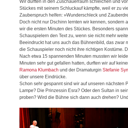
Wir durften in den Zuschauerraum schleichen und vo
Stückes mit seinem Schluckauf kämpfte, weil er zu 
Zauberspruch helfen: »Wunderschleck und Zauberdrec
Doch nicht nur Dschinn lernten wir kennen, sondern a
wir die ersten Minuten des Stückes. Besonders spannen
Schauspielern den Text zu, wenn sie nicht mehr weit
Beeindruckt hat uns auch das Bühnenbild, das zwar no
die Schauspieler noch nicht ihre richtigen Kostüme. 
Nach etwa 15 spannenden Minuten mussten wir leide
Minuten sehr gut gefallen hatten, durften wir auf kein
Ramona Klumbach
und der Dramaturgin
Stefanie S
über unsere Eindrücke.
Schon sehr gespannt sind wir auf unseren nächsten 
Lampe? Die Prinzessin Esra? Oder den Sultan in sei
proben? Wird die Bühne sich dann auch drehen? Und