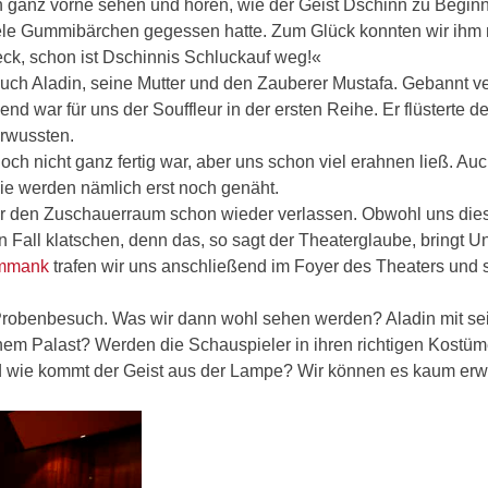
n ganz vorne sehen und hören, wie der Geist Dschinn zu Begin
viele Gummibärchen gegessen hatte. Zum Glück konnten wir ihm 
k, schon ist Dschinnis Schluckauf weg!«
uch Aladin, seine Mutter und den Zauberer Mustafa. Gebannt ve
d war für uns der Souffleur in der ersten Reihe. Er flüsterte d
erwussten.
ch nicht ganz fertig war, aber uns schon viel erahnen ließ. Auc
Die werden nämlich erst noch genäht.
r den Zuschauerraum schon wieder verlassen. Obwohl uns dies
en Fall klatschen, denn das, so sagt der Theaterglaube, bringt U
ymmank
trafen wir uns anschließend im Foyer des Theaters und
Probenbesuch. Was wir dann wohl sehen werden? Aladin mit se
nem Palast? Werden die Schauspieler in ihren richtigen Kostü
 wie kommt der Geist aus der Lampe? Wir können es kaum erw