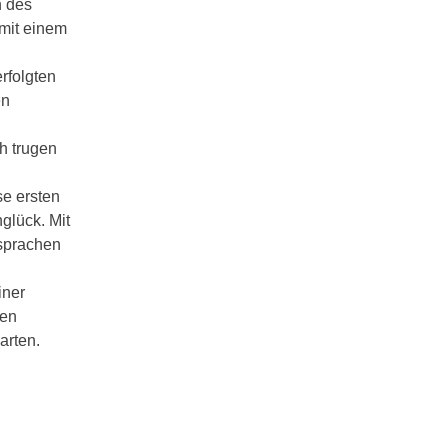
n des
mit einem
rfolgten
en
h trugen
e ersten
nglück. Mit
 sprachen
iner
men
arten.