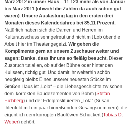
März 2012 in unser Haus – 11 123 mehr als von Januar
bis März 2011 (obwohl die Zahlen da auch schon gut
waren). Unsere Auslastung lag in den ersten drei
Monaten dieses Kalenderjahres bei 85,11 Prozent.
Natürlich haben sich die Damen und Herren im
Kulturausschuss sehr gefreut und nicht mit Lob über die
Arbeit hier im Theater gegeizt.
Wir geben die
Komplimente gern an unsere Zuschauer weiter und
sagen: Danke, dass Ihr uns so fleißig besucht.
Dieser
Zuspruch tut allen, ob auf der Bühne oder hinter den
Kulissen, richtig gut. Und damit Ihr weiterhin schön
neugierig bleibt: Eines unserer neuesten Stücke im
Großen Haus ist „Lola“ – die Liebesgeschichte zwischen
dem korrekten Baudezernenten von Bohm (
Stefan
Eichberg
) und der Edelprostituierten „Lola“ (Susan
Ihlenfeld mit ein paar hinreißenden Gesangsnummern), die
eigentlich dem korrupten Baulöwen Schuckert (
Tobias D.
Weber
) gehört.