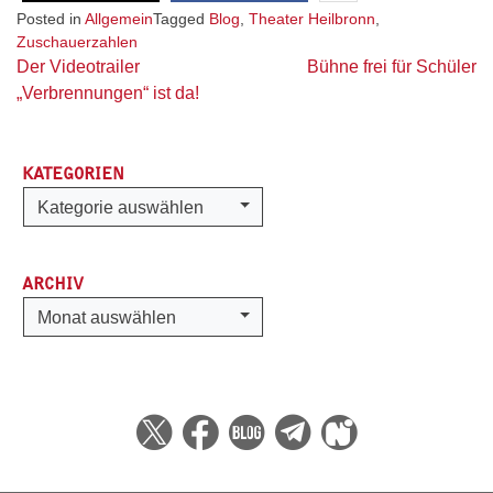
Posted in
Allgemein
Tagged
Blog
,
Theater Heilbronn
,
Zuschauerzahlen
Beitragsnavigation
Der Videotrailer
Bühne frei für Schüler
„Verbrennungen“ ist da!
KATEGORIEN
Kategorien
Kategorie auswählen
ARCHIV
Archiv
Monat auswählen