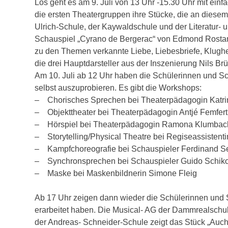
Los geht es am 9. Juli von 13 Uhr -15.30 Uhr mit ei
die ersten Theatergruppen ihre Stücke, die an diesem
Ulrich-Schule, der Kaywaldschule und der Literatur-
Schauspiel „Cyrano de Bergerac“ von Edmond Rostan
zu den Themen verkannte Liebe, Liebesbriefe, Klugh
die drei Hauptdarsteller aus der Inszenierung Nils Br
Am 10. Juli ab 12 Uhr haben die Schülerinnen und S
selbst auszuprobieren. Es gibt die Workshops:
– Chorisches Sprechen bei Theaterpädagogin Katri
– Objekttheater bei Theaterpädagogin Antjé Femfert
– Hörspiel bei Theaterpädagogin Ramona Klumbac
– Storytelling/Physical Theatre bei Regiseassistent
– Kampfchoreografie bei Schauspieler Ferdinand S
– Synchronsprechen bei Schauspieler Guido Schik
– Maske bei Maskenbildnerin Simone Fleig
Ab 17 Uhr zeigen dann wieder die Schülerinnen und S
erarbeitet haben. Die Musical- AG der Dammrealschule
der Andreas- Schneider-Schule zeigt das Stück „Auch