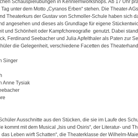
nfachen Schauspielübungen in Kennlernworkshops. Ab 17 Uhr pr
 Tag unter dem Motto „Cyranos Erben“ stehen. Die Theater-AGs 
 und Theaterkurs der Gustav von Schmoller-Schule haben sich d
d angesehen und dieses als Grundlage für eigene Stückentwi
eit und Schönheit oder Kampfchoreografie genutzt. Dabei stan
ück, Ferdinand Seebacher und Julia Apfelthaler als Paten zur Se
chüler die Gelegenheit, verschiedene Facetten des Theaterhan
n Singer
h
in Anne Tysiak
eebacher
ore
chüler Ausschnitte aus den Stücken, die sie im Laufe des Schu
 kommt mit dem Musical „Isis und Osiris“, der Literatur- und T
 das Leben wirft Schatten“, die Theaterklasse der Wilhelm-Mai