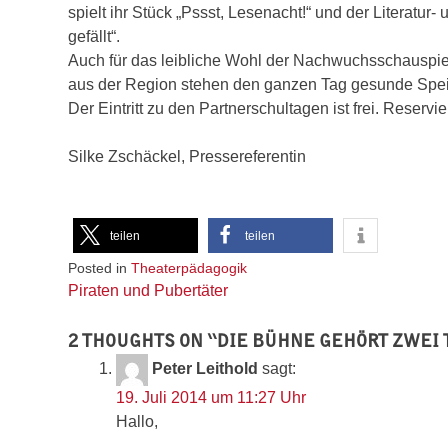
spielt ihr Stück „Pssst, Lesenacht!“ und der Literatu
gefällt“.
Auch für das leibliche Wohl der Nachwuchsschauspie
aus der Region stehen den ganzen Tag gesunde Speis
Der Eintritt zu den Partnerschultagen ist frei. Reser
Silke Zschäckel, Pressereferentin
teilen
teilen
Posted in
Theaterpädagogik
Beitragsnavigation
Piraten und Pubertäter
2 THOUGHTS ON “
DIE BÜHNE GEHÖRT ZWEI
Peter Leithold
sagt:
19. Juli 2014 um 11:27 Uhr
Hallo,