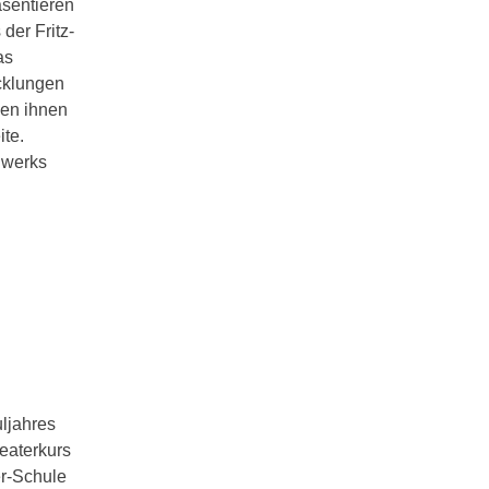
äsentieren
der Fritz-
as
cklungen
den ihnen
ite.
dwerks
ljahres
heaterkurs
er-Schule