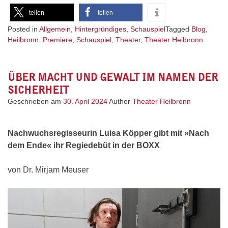
teilen
teilen
Posted in
Allgemein
,
Hintergründiges
,
Schauspiel
Tagged
Blog
,
Heilbronn
,
Premiere
,
Schauspiel
,
Theater
,
Theater Heilbronn
ÜBER MACHT UND GEWALT IM NAMEN DER
SICHERHEIT
Geschrieben am
30. April 2024
Author
Theater Heilbronn
Nachwuchsregisseurin Luisa Köpper gibt mit »Nach
dem Ende« ihr Regiedebüt in der BOXX
von Dr. Mirjam Meuser