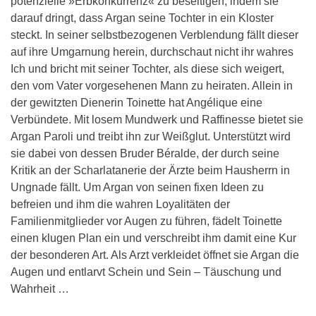
potenzielle »Erbkonkurrenz« zu beseitigen, indem sie
darauf dringt, dass Argan seine Tochter in ein Kloster
steckt. In seiner selbstbezogenen Verblendung fällt dieser
auf ihre Umgarnung herein, durchschaut nicht ihr wahres
Ich und bricht mit seiner Tochter, als diese sich weigert,
den vom Vater vorgesehenen Mann zu heiraten. Allein in
der gewitzten Dienerin Toinette hat Angélique eine
Verbündete. Mit losem Mundwerk und Raffinesse bietet sie
Argan Paroli und treibt ihn zur Weißglut. Unterstützt wird
sie dabei von dessen Bruder Béralde, der durch seine
Kritik an der Scharlatanerie der Ärzte beim Hausherrn in
Ungnade fällt. Um Argan von seinen fixen Ideen zu
befreien und ihm die wahren Loyalitäten der
Familienmitglieder vor Augen zu führen, fädelt Toinette
einen klugen Plan ein und verschreibt ihm damit eine Kur
der besonderen Art. Als Arzt verkleidet öffnet sie Argan die
Augen und entlarvt Schein und Sein – Täuschung und
Wahrheit …