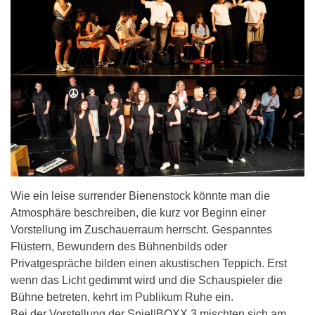
Wie ein leise surrender Bienenstock könnte man die
Atmosphäre beschreiben, die kurz vor Beginn einer
Vorstellung im Zuschauerraum herrscht. Gespanntes
Flüstern, Bewundern des Bühnenbilds oder
Privatgespräche bilden einen akustischen Teppich. Erst
wenn das Licht gedimmt wird und die Schauspieler die
Bühne betreten, kehrt im Publikum Ruhe ein.
Bei der Vorstellung der Spiel|BOXX 3 mischten sich am