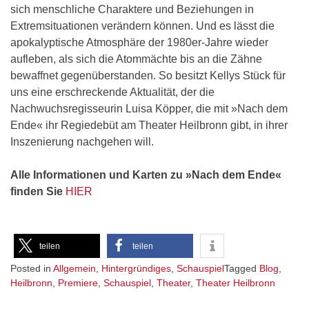
sich menschliche Charaktere und Beziehungen in
Extremsituationen verändern können. Und es lässt die
apokalyptische Atmosphäre der 1980er-Jahre wieder
aufleben, als sich die Atommächte bis an die Zähne
bewaffnet gegenüberstanden. So besitzt Kellys Stück für
uns eine erschreckende Aktualität, der die
Nachwuchsregisseurin Luisa Köpper, die mit »Nach dem
Ende« ihr Regiedebüt am Theater Heilbronn gibt, in ihrer
Inszenierung nachgehen will.
Alle Informationen und Karten zu »Nach dem Ende«
finden Sie
HIER
teilen
teilen
Posted in
Allgemein
,
Hintergründiges
,
Schauspiel
Tagged
Blog
,
Heilbronn
,
Premiere
,
Schauspiel
,
Theater
,
Theater Heilbronn