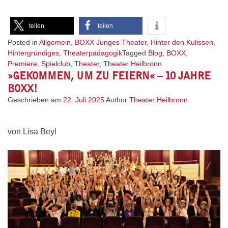
teilen
teilen
Posted in
Allgemein
,
BOXX Junges Theater
,
Hinter den Kulissen
,
Hintergründiges
,
Theaterpädagogik
Tagged
Blog
,
BOXX
,
Premiere
,
Spielclub
,
Theater
,
Theater Heilbronn
»GEKOMMEN, UM ZU FEIERN« – 10 JAHRE
BOXX!
Geschrieben am
22. Juli 2025
Author
Theater Heilbronn
von Lisa Beyl