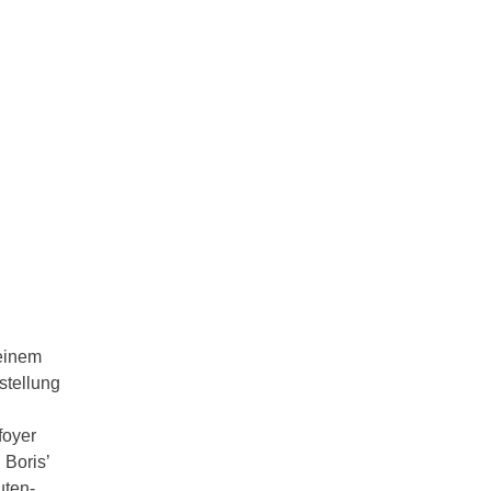
 einem
stellung
foyer
 Boris’
uten-