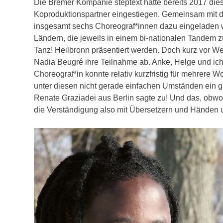
Die Bremer Kompanie steptext hatte bereits 2017 diese
Koproduktionspartner eingestiegen. Gemeinsam mit d
insgesamt sechs Choreograf*innen dazu eingeladen w
Ländern, die jeweils in einem bi-nationalen Tandem
Tanz! Heilbronn präsentiert werden. Doch kurz vor 
Nadia Beugré ihre Teilnahme ab. Anke, Helge und ich e
Choreograf*in konnte relativ kurzfristig für mehrere 
unter diesen nicht gerade einfachen Umständen ein g
Renate Graziadei aus Berlin sagte zu! Und das, obwo
die Verständigung also mit Übersetzern und Händen