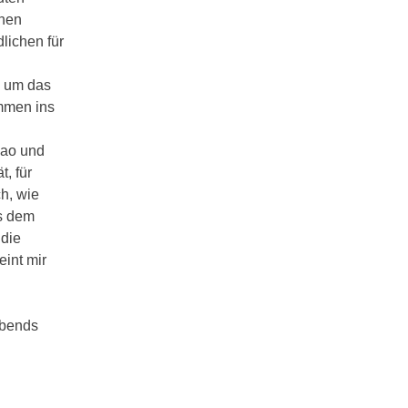
chen
lichen für
, um das
ommen ins
kao und
t, für
ch, wie
us dem
 die
eint mir
Abends