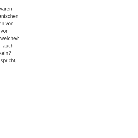
 waren
anischen
en von
 von
 welche/r
g, auch
keln?
spricht,