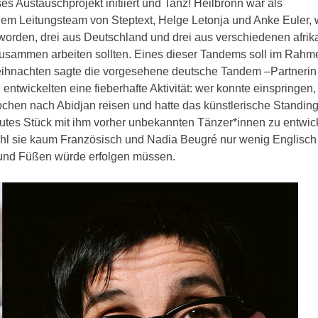
s Austauschprojekt initiiert und Tanz! Heilbronn war als
em Leitungsteam von Steptext, Helge Letonja und Anke Euler,
orden, drei aus Deutschland und drei aus verschiedenen afrik
 zusammen arbeiten sollten. Eines dieser Tandems soll im Rahm
Weihnachten sagte die vorgesehene deutsche Tandem –Partnerin
ntwickelten eine fieberhafte Aktivität: wer konnte einspringen,
Wochen nach Abidjan reisen und hatte das künstlerische Standin
utes Stück mit ihm vorher unbekannten Tänzer*innen zu entwic
hl sie kaum Französisch und Nadia Beugré nur wenig Englisch 
 und Füßen würde erfolgen müssen.