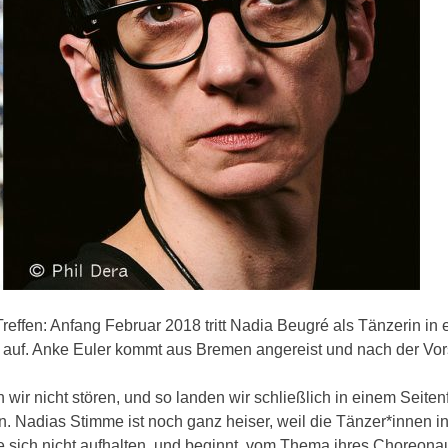
 Treffen: Anfang Februar 2018 tritt Nadia Beugré als Tänzerin in
n auf. Anke Euler kommt aus Bremen angereist und nach der Vor
wir nicht stören, und so landen wir schließlich in einem Seiten
 Nadias Stimme ist noch ganz heiser, weil die Tänzer*innen in
ie sich nicht aufhalten, und beginnt, vom Thema ihres Choreona