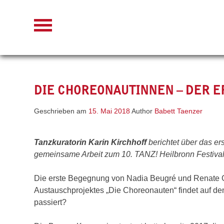
Skip
to
content
DIE CHOREONAUTINNEN – DER E
Geschrieben am
15. Mai 2018
Author
Babett Taenzer
Tanzkuratorin Karin Kirchhoff
berichtet über das e
gemeinsame Arbeit zum 10. TANZ! Heilbronn Festival 
Die erste Begegnung von Nadia Beugré und Renate G
Austauschprojektes „Die Choreonauten“ findet auf de
passiert?