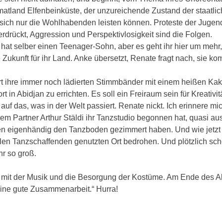
matland Elfenbeinküste, der unzureichende Zustand der staatli
 sich nur die Wohlhabenden leisten können. Proteste der Jugend
drückt, Aggression und Perspektivlosigkeit sind die Folgen.
hat selber einen Teenager-Sohn, aber es geht ihr hier um mehr
ukunft für ihr Land. Anke übersetzt, Renate fragt nach, sie k
ert ihre immer noch lädierten Stimmbänder mit einem heißen Ka
 in Abidjan zu errichten. Es soll ein Freiraum sein für Kreativitä
 auf das, was in der Welt passiert. Renate nickt. Ich erinnere mi
em Partner Arthur Stäldi ihr Tanzstudio begonnen hat, quasi a
iden eigenhändig den Tanzboden gezimmert haben. Und wie jetzt
elen Tanzschaffenden genutzten Ort bedrohen. Und plötzlich sch
hr so groß.
 mit der Musik und die Besorgung der Kostüme. Am Ende des 
eine gute Zusammenarbeit.“ Hurra!