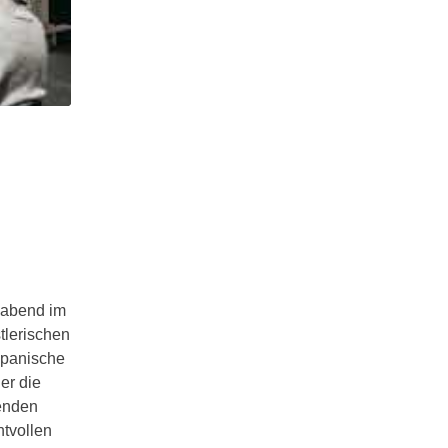
zabend im
tlerischen
spanische
er die
genden
tvollen