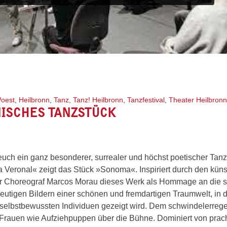
oest
,
Heilbronn
,
Tanz
,
Tanz! Heilbronn
,
Tanzfestival
,
Theater Heilbronn
NISCHES TANZSTÜCK
uch ein ganz besonderer, surrealer und höchst poetischer Tan
eronal« zeigt das Stück »Sonoma«. Inspiriert durch den küns
er Choreograf Marcos Morau dieses Werk als Hommage an die 
eutigen Bildern einer schönen und fremdartigen Traumwelt, in d
u selbstbewussten Individuen gezeigt wird. Dem schwindelerre
Frauen wie Aufziehpuppen über die Bühne. Dominiert von prach