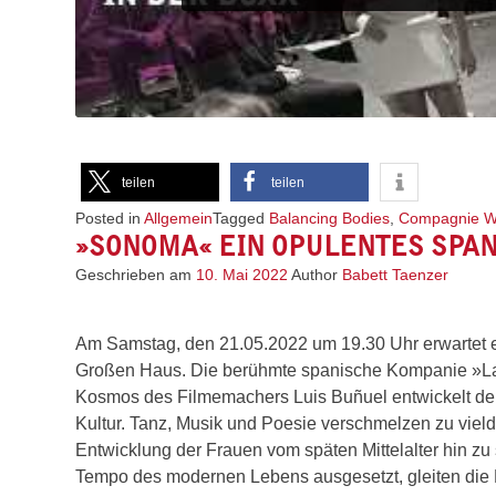
teilen
teilen
Posted in
Allgemein
Tagged
Balancing Bodies
,
Compagnie W
»SONOMA« EIN OPULENTES SPA
Geschrieben am
10. Mai 2022
Author
Babett Taenzer
Am Samstag, den 21.05.2022 um 19.30 Uhr erwartet e
Großen Haus. Die berühmte spanische Kompanie »La V
Kosmos des Filmemachers Luis Buñuel entwickelt d
Kultur. Tanz, Musik und Poesie verschmelzen zu vield
Entwicklung der Frauen vom späten Mittelalter hin z
Tempo des modernen Lebens ausgesetzt, gleiten die 