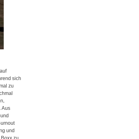
auf
hrend sich
mal zu
nchmal
n,
. Aus
 und
Burnout
ung und
r Boxx zu