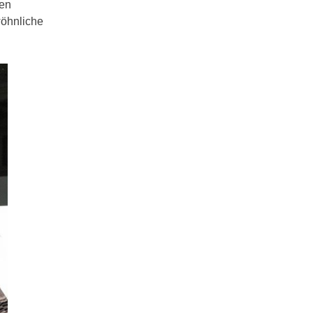
ten
wöhnliche