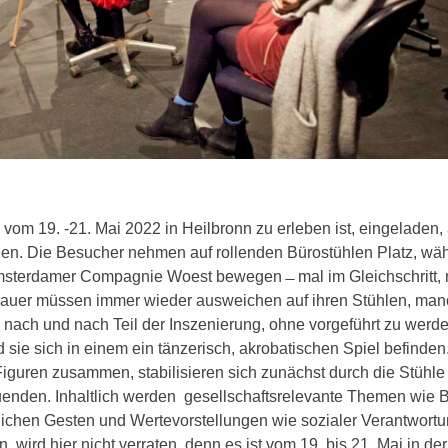
vom 19. -21. Mai 2022 in Heilbronn zu erleben ist, eingeladen, 
den. Die Besucher nehmen auf rollenden Bürostühlen Platz, wä
msterdamer Compagnie Woest bewegen ̶ mal im Gleichschritt, 
chauer müssen immer wieder ausweichen auf ihren Stühlen, ma
nach und nach Teil der Inszenierung, ohne vorgeführt zu werde
sie sich in einem ein tänzerisch, akrobatischen Spiel befinden
Figuren zusammen, stabilisieren sich zunächst durch die Stühle
uenden. Inhaltlich werden gesellschaftsrelevante Themen wie 
ftlichen Gesten und Wertevorstellungen wie sozialer Verantwort
ird hier nicht verraten, denn es ist vom 19. bis 21. Mai in de