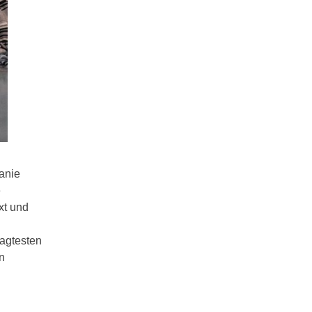
anie
e
xt und
ragtesten
n