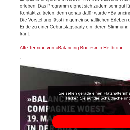
erleben. Das Programm eignet sich zudem sehr gut fü
Kontakt zu treten, denn genau dafür wurde »Balancing
Die Vorstellung lässt im gemeinschaftlichen Erleben
Ende zu einer Geburtstagsparty ein, deren Stimmung 
trägt.
Alle Termine von »Balancing Bodies« in Heilbronn.
Sie sehen gerade einen Platzhalterinh
klicken Sie auf die Schaltfläche un