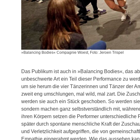
»Balancing Bodies« Compagnie Woest, Foto: Jeroen Trispel
Das Publikum ist auch in »Balancing Bodies«, das ab 
unbeschwerte Art ein Teil dieser Performance zu wer
um sie herum die vier Tänzerinnen und Tänzer der A
zweit eng umschlungen, mal wild, mal zart. Die Zus
werden sie auch ein Stück geschoben. So werden sie 
sondern machen ganz selbstverständlich mit, während 
ihren Körpern setzen die Performer unterschiedliche 
später durch spontane menschliche Kraft der Zuscha
und Verletzlichkeit aufgegriffen, die von gemeinscha
Empathie eingerahmt werden. Wie das aussehen kann, w