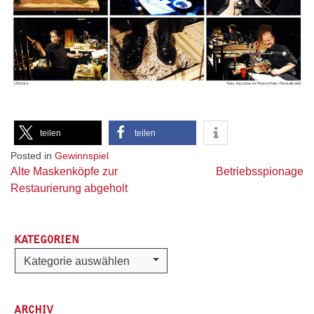
teilen
teilen
Posted in
Gewinnspiel
Beitragsnavigation
Alte Maskenköpfe zur
Betriebsspionage
Restaurierung abgeholt
KATEGORIEN
Kategorien
Kategorie auswählen
ARCHIV