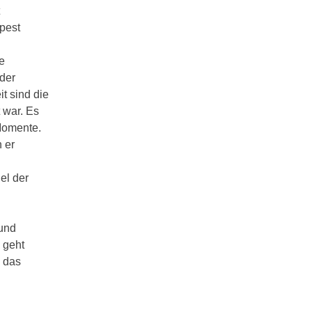
pest
e
 der
t sind die
 war. Es
 Momente.
 er
el der
 und
 geht
 das