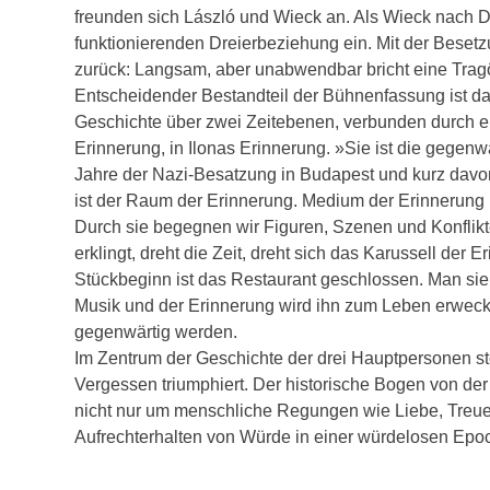
freunden sich László und Wieck an. Als Wieck nach Deu
funktionierenden Dreierbeziehung ein. Mit der Bese
zurück: Langsam, aber unabwendbar bricht eine Trag
Entscheidender Bestandteil der Bühnenfassung ist das
Geschichte über zwei Zeitebenen, verbunden durch ein
Erinnerung, in Ilonas Erinnerung. »Sie ist die gegenwä
Jahre der Nazi-Besatzung in Budapest und kurz davor
ist der Raum der Erinnerung. Medium der Erinnerung i
Durch sie begegnen wir Figuren, Szenen und Konflikte
erklingt, dreht die Zeit, dreht sich das Karussell der
Stückbeginn ist das Restaurant geschlossen. Man sieh
Musik und der Erinnerung wird ihn zum Leben erweck
gegenwärtig werden.
Im Zentrum der Geschichte der drei Hauptpersonen ste
Vergessen triumphiert. Der historische Bogen von de
nicht nur um menschliche Regungen wie Liebe, Treue
Aufrechterhalten von Würde in einer würdelosen Epo