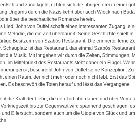
tschland zurückgeht, richten sich die übrigen drei in einer gut
tzung Ungarns durch die Nazis kehrt aber auch Wieck nach Buda
ödie über die beschauliche Romanze herein.
 Lied. John von Düffel schafft einen interessanten Zugang, ein
e Melodie, die die Zeit überdauert. Seine Geschichte spielt in
rtige Besitzerin von Szabós Restaurant. Die erinnerte, ferne Zei
. Schauplatz ist das Restaurant, das einmal Szabós Restaurant
st die Musik. Mit ihr gehen wir durch die Zeiten, Stimmungen,
n. Im Mittelpunkt des Restaurants steht daher ein Flügel. Wenn
 Erinnerungen.«, beschreibt John von Düffel seine Konzeption. Zu
t einen Raum, der nicht mehr oder noch nicht lebt. Erst das Spi
en. Es beschwört die Toten herauf und lässt das Vergangene
ht die Kraft der Liebe, die den Tod überdauert und über Verrat
r Vorkriegszeit bis zur Gegenwart wird spannend geschlagen, es
 und Eifersucht, sondern auch um die Utopie von Glück und um
che.