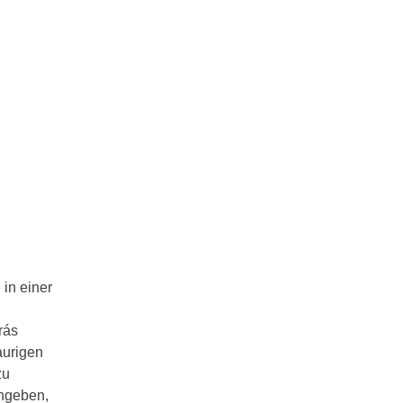
 in einer
rás
aurigen
zu
ingeben,