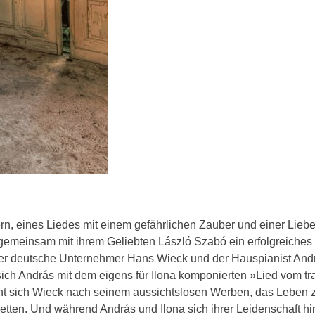
rn, eines Liedes mit einem gefährlichen Zauber und einer Liebe
 gemeinsam mit ihrem Geliebten László Szabó ein erfolgreiches
der deutsche Unternehmer Hans Wieck und der Hauspianist And
ich András mit dem eigens für Ilona komponierten »Lied vom tr
ht sich Wieck nach seinem aussichtslosen Werben, das Leben 
etten. Und während András und Ilona sich ihrer Leidenschaft h