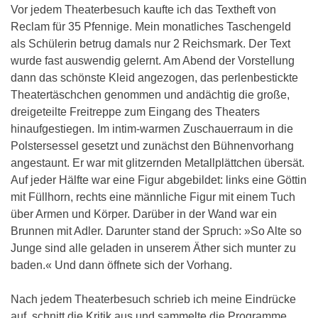
Vor jedem Theaterbesuch kaufte ich das Textheft von
Reclam für 35 Pfennige. Mein monatliches Taschengeld
als Schülerin betrug damals nur 2 Reichsmark. Der Text
wurde fast auswendig gelernt. Am Abend der Vorstellung
dann das schönste Kleid angezogen, das perlenbestickte
Theatertäschchen genommen und andächtig die große,
dreigeteilte Freitreppe zum Eingang des Theaters
hinaufgestiegen. Im intim-warmen Zuschauerraum in die
Polstersessel gesetzt und zunächst den Bühnenvorhang
angestaunt. Er war mit glitzernden Metallplättchen übersät.
Auf jeder Hälfte war eine Figur abgebildet: links eine Göttin
mit Füllhorn, rechts eine männliche Figur mit einem Tuch
über Armen und Körper. Darüber in der Wand war ein
Brunnen mit Adler. Darunter stand der Spruch: »So Alte so
Junge sind alle geladen in unserem Äther sich munter zu
baden.« Und dann öffnete sich der Vorhang.
Nach jedem Theaterbesuch schrieb ich meine Eindrücke
auf, schnitt die Kritik aus und sammelte die Programme,