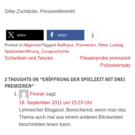
Silke Zschäcke, Pressereferentin
teilen
teilen
Posted in
Allgemein
Tagged
Ballhaus
,
Premieren
,
Ritter Ludwig
,
Spielzeiteröffnung
,
Zoogeschichte
Beitragsnavigation
Schwitzen und Tanzen
Theaterprobe provoziert
Polizeieinsatz
2 THOUGHTS ON “
ERÖFFNUNG DER SPIELZEIT MIT DREI
PREMIEREN
”
Florian
sagt:
18. September 2011 um 15:23 Uhr
Lehrreicher Blogpost. Bereichernd, wenn man das
Thema auch mal aus einem anderen Blickwinkel
beschrieben lesen kann.