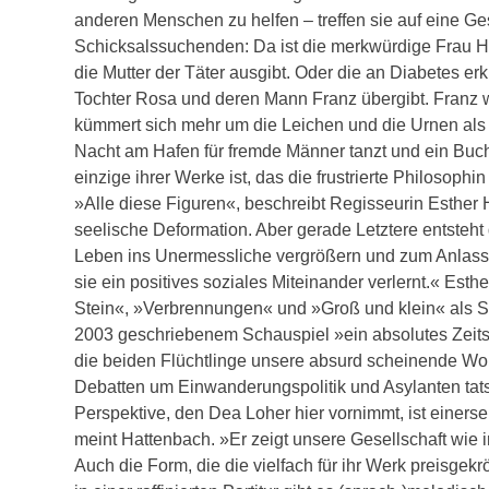
anderen Menschen zu helfen – treffen sie auf eine Ge
Schicksalssuchenden: Da ist die merkwürdige Frau Ha
die Mutter der Täter ausgibt. Oder die an Diabetes erk
Tochter Rosa und deren Mann Franz übergibt. Franz w
kümmert sich mehr um die Leichen und die Urnen als
Nacht am Hafen für fremde Männer tanzt und ein Buch
einzige ihrer Werke ist, das die frustrierte Philosophin
»Alle diese Figuren«, beschreibt Regisseurin Esther
seelische Deformation. Aber gerade Letztere entsteht
Leben ins Unermessliche vergrößern und zum Anlass n
sie ein positives soziales Miteinander verlernt.« Est
Stein«, »Verbrennungen« und »Groß und klein« als Spez
2003 geschriebenem Schauspiel »ein absolutes Zeits
die beiden Flüchtlinge unsere absurd scheinende Woh
Debatten um Einwanderungspolitik und Asylanten tatsä
Perspektive, den Dea Loher hier vornimmt, ist einers
meint Hattenbach. »Er zeigt unsere Gesellschaft wie 
Auch die Form, die die vielfach für ihr Werk preisge