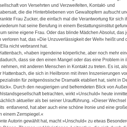
sellschaft von Versehrten und Verzweifelten, Kontakt- und
bersatt, die die Hinterbliebenen von Gewaltopfern aufsucht und
rankte Frau Zucker, die einfach mal die Verantwortung für sich i
iederum hat seine Berufung in einem Bestattungsinstitut gefu
 um seine eigene Frau. Oder das blinde Mädchen Absolut, das 
 verloren hat, das »Die Unzuverlässigkeit der Welt« heißt und 
 Ella nicht verbrannt hat.
 Hattenbach, »haben irgendeine körperliche, aber noch mehr ein
 dadurch, dass sie den einen Mangel oder das eine Problem in 
ehmen, mit anderen Menschen in Kontakt zu treten. Es ist, als
her Hattenbach, die sich in Heilbronn mit ihren Inszenierungen v
ialistin für zeitgenössische Dramatik etabliert hat, sieht in 
tück«. Durch den neugierigen und befremdeten Blick von Auße
lstandsgesellschaft betrachten, wirkt »Unschuld« heute inmitt
chlich aktueller als bei seiner Uraufführung. »Dieser Wechsel
eits entlarvend, hat aber auch eine schöne Ironie und eine groß
in einem Zerrspiegel.«
krönte Autorin gewählt hat, macht »Unschuld« zu etwas Besonde