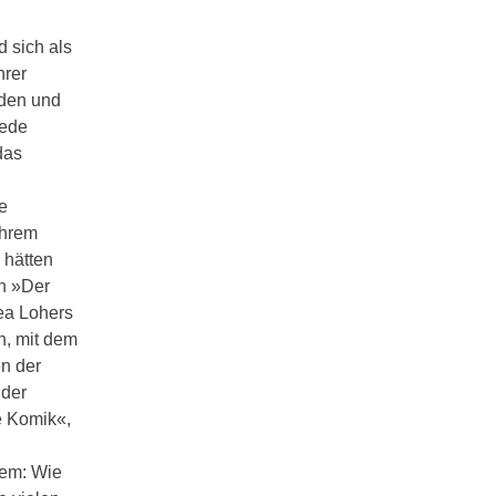
 sich als
hrer
nden und
jede
das
e
ihrem
 hätten
on »Der
Dea Lohers
n, mit dem
en der
 der
e Komik«,
rem: Wie