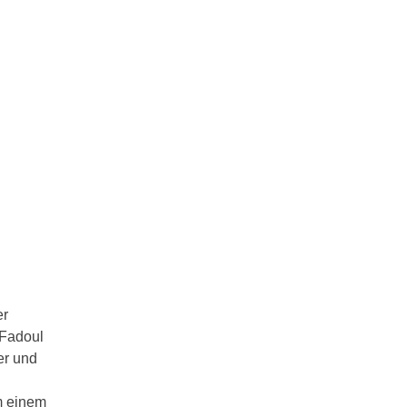
er
 Fadoul
er und
m einem