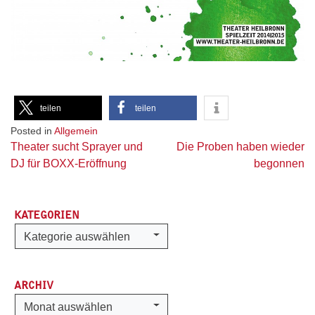
teilen
teilen
Posted in
Allgemein
Beitragsnavigation
Theater sucht Sprayer und
Die Proben haben wieder
DJ für BOXX-Eröffnung
begonnen
KATEGORIEN
Kategorien
Kategorie auswählen
ARCHIV
Archiv
Monat auswählen