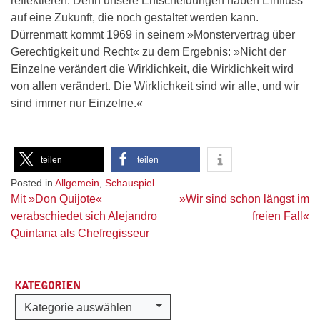
reflektieren. Denn unsere Entscheidungen haben Einfluss
auf eine Zukunft, die noch gestaltet werden kann.
Dürrenmatt kommt 1969 in seinem »Monstervertrag über
Gerechtigkeit und Recht« zu dem Ergebnis: »Nicht der
Einzelne verändert die Wirklichkeit, die Wirklichkeit wird
von allen verändert. Die Wirklichkeit sind wir alle, und wir
sind immer nur Einzelne.«
teilen
teilen
Posted in
Allgemein
,
Schauspiel
Beitragsnavigation
Mit »Don Quijote«
»Wir sind schon längst im
verabschiedet sich Alejandro
freien Fall«
Quintana als Chefregisseur
KATEGORIEN
Kategorien
Kategorie auswählen