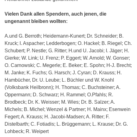
Vielen Dank allen Spendern, auch jenen, die
ungenannt bleiben wollten:
A.und G. Berroth; Heidemann-Kunert; Dr. Schneider; B.
Kruck; I. Aspacher; Ledderbogen; O. Hackel; B. Riegel; Ch.
Schubert; P. Nestle; G. Ritter; H.und U. Jacobi; I. Jäger; H.
Gierke; W. Link; U. Frenz; P. Eggert; W. Arnold; W. Gonser;
O. Carnowski; C. Megerle; E. Beker; E. Spohn; H-J. Brecht;
M. Janke; K. Fuchs; G. Harsch; J. Cyran; D. Krauss; H.
Hambücher, Dr. U. Leube; L. Büchler und W. Knohl
(Volksbank Heilbronn); H. Thomas; C. Buchsteiner; A.
Oppermann; D. Schwarz; H. Rammel; O.Pfahls; R.
Brodbeck; Dr. K. Weisser; M. Wies; Dr. B. Salzer; A.
Michels; B. Michel; Wenzel & Partner; H. Mainx; Esenwein
Fegert; A. Krauss; H. Jacobi-Madsen; A. Ritter; F.
Distelbarth; C. Fotiadis; L. Brüggemann; L. Krause; Dr. G.
Lohbeck; R. Weipert