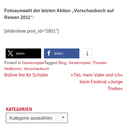
Fotoauswahl der letzten Aktion „Vorschaubuch auf
Reisen 2011“:
[slideshow post_id=“2801″]
teilen
teilen
Posted in
Gewinnspiel
Tagged
Blog
,
Gewinnspiel
,
Theater
Heilbronn
,
Vorschaubuch
Beitragsnavigation
Bühne frei für Schüler
»Tito, mein Vater und ich«
beim Festival »Junge
Triebe«
KATEGORIEN
Kategorien
Kategorie auswählen