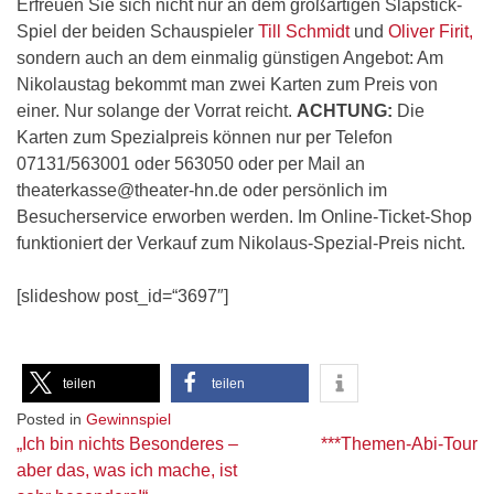
Erfreuen Sie sich nicht nur an dem großartigen Slapstick-
Spiel der beiden Schauspieler
Till Schmidt
und
Oliver Firit,
sondern auch an dem einmalig günstigen Angebot: Am
Nikolaustag bekommt man zwei Karten zum Preis von
einer. Nur solange der Vorrat reicht.
ACHTUNG:
Die
Karten zum Spezialpreis können nur per Telefon
07131/563001 oder 563050 oder per Mail an
theaterkasse@theater-hn.de oder persönlich im
Besucherservice erworben werden. Im Online-Ticket-Shop
funktioniert der Verkauf zum Nikolaus-Spezial-Preis nicht.
[slideshow post_id=“3697″]
teilen
teilen
Posted in
Gewinnspiel
Beitragsnavigation
„Ich bin nichts Besonderes –
***Themen-Abi-Tour
aber das, was ich mache, ist