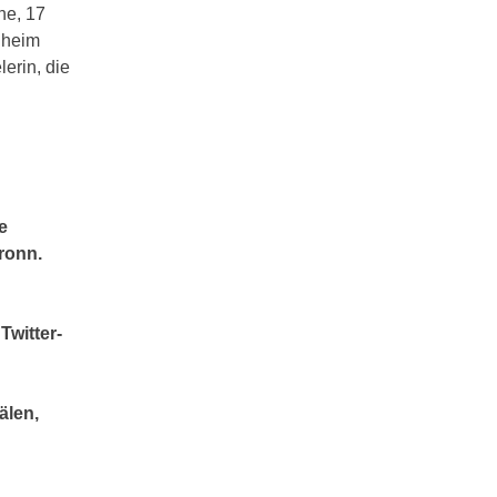
ne, 17
lheim
erin, die
e
bronn.
Twitter-
älen,