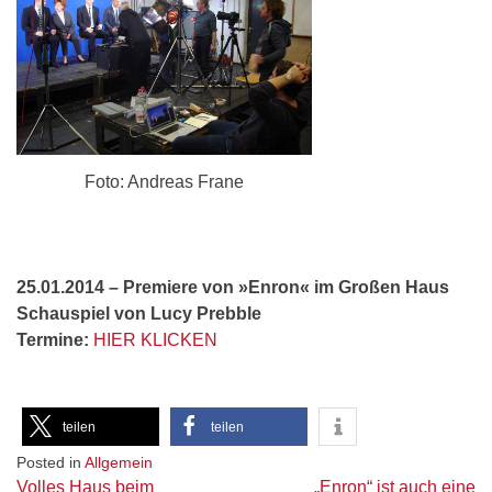
Foto: Andreas Frane
25.01.2014 – Premiere von »Enron« im Großen Haus
Schauspiel von Lucy Prebble
Termine:
HIER KLICKEN
teilen
teilen
Posted in
Allgemein
Beitragsnavigation
Volles Haus beim
„Enron“ ist auch eine