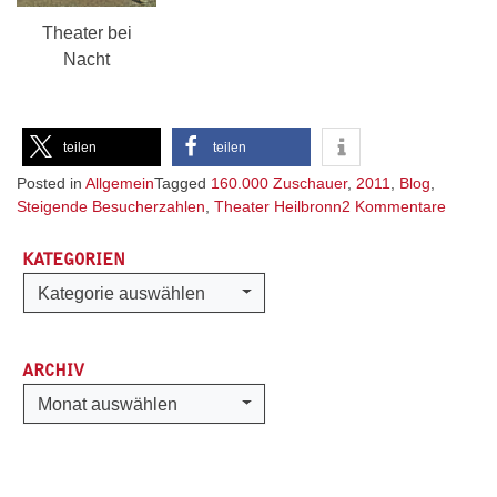
Theater bei
Nacht
teilen
teilen
Posted in
Allgemein
Tagged
160.000 Zuschauer
,
2011
,
Blog
,
zu
Steigende Besucherzahlen
,
Theater Heilbronn
2 Kommentare
Steige
Besuch
KATEGORIEN
Kategorien
Kategorie auswählen
ARCHIV
Archiv
Monat auswählen