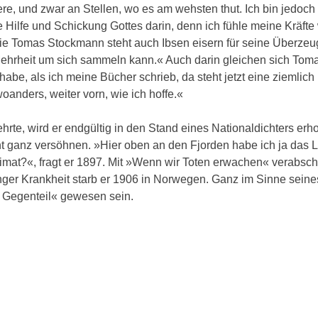
 und zwar an Stellen, wo es am wehsten thut. Ich bin jedoch 
ne Hilfe und Schickung Gottes darin, denn ich fühle meine Kräft
Wie Tomas Stockmann steht auch Ibsen eisern für seine Überze
 Mehrheit um sich sammeln kann.« Auch darin gleichen sich Tom
abe, als ich meine Bücher schrieb, da steht jetzt eine ziemlic
woanders, weiter vorn, wie ich hoffe.«
rte, wird er endgültig in den Stand eines Nationaldichters erh
cht ganz versöhnen. »Hier oben an den Fjorden habe ich ja das 
imat?«, fragt er 1897. Mit »Wenn wir Toten erwachen« verabsch
anger Krankheit starb er 1906 in Norwegen. Ganz im Sinne seine
m Gegenteil« gewesen sein.