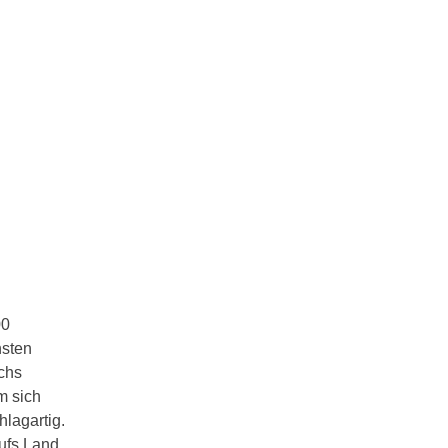
00
nsten
uchs
m sich
lagartig.
ufs Land.