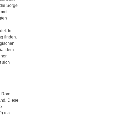
die Sorge
immt
gten
et. In
g finden.
egischen
nia, dem
iner
t sich
h Rom
land. Diese
e
) u.a.