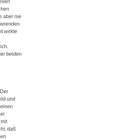
iesen
chen
e aber nie
rierenden
t wirkte
ich.
der beiden
 Der
ild und
seinen
ner
 mit
cht, daß
nen