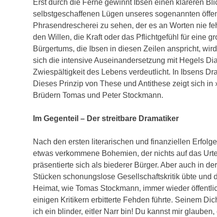
Erst durch die Ferne gewinnt Ibsen einen klareren Bli
selbstgeschaffenen Lügen unseres sogenannten öffen
Phrasendrescherei zu sehen, der es an Worten nie fehl
den Willen, die Kraft oder das Pflichtgefühl für eine 
Bürgertums, die Ibsen in diesen Zeilen anspricht, wi
sich die intensive Auseinandersetzung mit Hegels Dial
Zwiespältigkeit des Lebens verdeutlicht. In Ibsens D
Dieses Prinzip von These und Antithese zeigt sich in
Brüdern Tomas und Peter Stockmann.
Im Gegenteil – Der streitbare Dramatiker
Nach den ersten literarischen und finanziellen Erfolg
etwas verkommene Bohemien, der nichts auf das Urteil
präsentierte sich als biederer Bürger. Aber auch in de
Stücken schonungslose Gesellschaftskritik übte und d
Heimat, wie Tomas Stockmann, immer wieder öffentlic
einigen Kritikern erbitterte Fehden führte. Seinem Dic
ich ein blinder, eitler Narr bin! Du kannst mir glaub