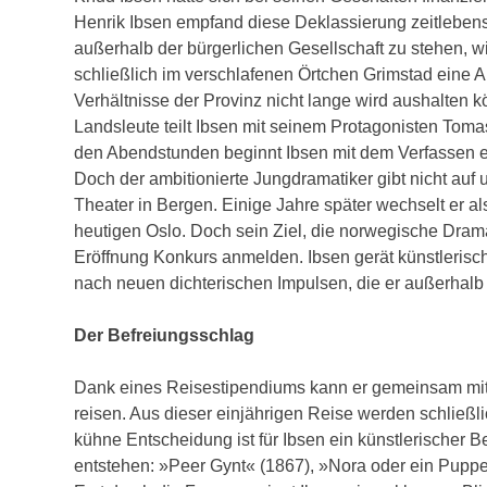
Henrik Ibsen empfand diese Deklassierung zeitleben
außerhalb der bürgerlichen Gesellschaft zu stehen, 
schließlich im verschlafenen Örtchen Grimstad eine Ap
Verhältnisse der Provinz nicht lange wird aushalten k
Landsleute teilt Ibsen mit seinem Protagonisten Toma
den Abendstunden beginnt Ibsen mit dem Verfassen e
Doch der ambitionierte Jungdramatiker gibt nicht au
Theater in Bergen. Einige Jahre später wechselt er al
heutigen Oslo. Doch sein Ziel, die norwegische Drama
Eröffnung Konkurs anmelden. Ibsen gerät künstlerisch u
nach neuen dichterischen Impulsen, die er außerhalb
Der Befreiungsschlag
Dank eines Reisestipendiums kann er gemeinsam m
reisen. Aus dieser einjährigen Reise werden schließlic
kühne Entscheidung ist für Ibsen ein künstlerischer
entstehen: »Peer Gynt« (1867), »Nora oder ein Puppe