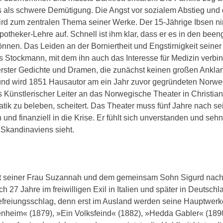
s als schwere Demütigung. Die Angst vor sozialem Abstieg und 
wird zum zentralen Thema seiner Werke. Der 15-Jährige Ibsen n
otheker-Lehre auf. Schnell ist ihm klar, dass er es in den been
önnen. Das Leiden an der Borniertheit und Engstirnigkeit seiner
s Stockmann, mit dem ihn auch das Interesse für Medizin verbind
rster Gedichte und Dramen, die zunächst keinen großen Anklan
f und wird 1851 Hausautor am ein Jahr zuvor gegründeten Norw
s Künstlerischer Leiter an das Norwegische Theater in Christia
tik zu beleben, scheitert. Das Theater muss fünf Jahre nach se
nd finanziell in die Krise. Er fühlt sich unverstanden und sehn
 Skandinaviens sieht.
it seiner Frau Suzannah und dem gemeinsam Sohn Sigurd nac
h 27 Jahre im freiwilligen Exil in Italien und später in Deutsch
 Befreiungsschlag, denn erst im Ausland werden seine Hauptwerk
nheim« (1879), »Ein Volksfeind« (1882), »Hedda Gabler« (1890