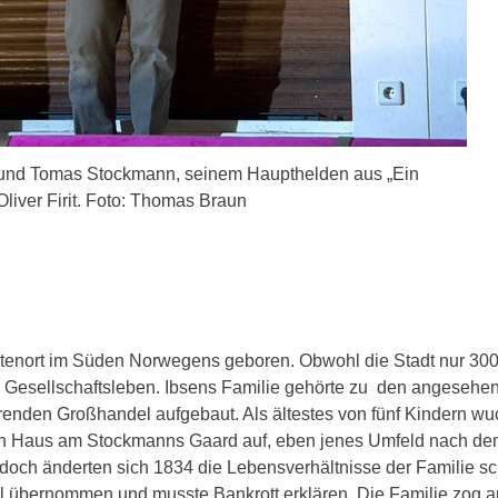
en und Tomas Stockmann, seinem Haupthelden aus „Ein
Oliver Firit. Foto: Thomas Braun
stenort im Süden Norwegens geboren. Obwohl die Stadt nur 30
d Gesellschaftsleben. Ibsens Familie gehörte zu den angesehe
ierenden Großhandel aufgebaut. Als ältestes von fünf Kindern w
gen Haus am Stockmanns Gaard auf, eben jenes Umfeld nach de
och änderten sich 1834 die Lebensverhältnisse der Familie sch
ll übernommen und musste Bankrott erklären. Die Familie zog a