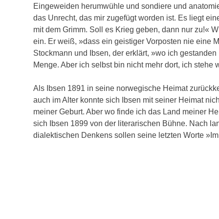
Eingeweiden herumwühle und sondiere und anatomiere,
das Unrecht, das mir zugefügt worden ist. Es liegt ei
mit dem Grimm. Soll es Krieg geben, dann nur zu!« 
ein. Er weiß, »dass ein geistiger Vorposten nie eine
Stockmann und Ibsen, der erklärt, »wo ich gestanden h
Menge. Aber ich selbst bin nicht mehr dort, ich stehe 
Als Ibsen 1891 in seine norwegische Heimat zurückkeh
auch im Alter konnte sich Ibsen mit seiner Heimat ni
meiner Geburt. Aber wo finde ich das Land meiner He
sich Ibsen 1899 von der literarischen Bühne. Nach l
dialektischen Denkens sollen seine letzten Worte »I