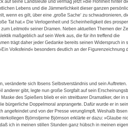
ck auf seine Landsleute und vermag jetzt »die Hohlheit hinter d
tlichen Lebens und die Jämmerlichkeit dieser ganzen persönli
t, wenn es gilt, über eine ‚große Sache‘ zu schwadronieren, di
große Tat hat.« Die Verlogenheit und Scheinheiligkeit des prospe
rd zum Leitmotiv seiner Dramen. Neben aktuellen Themen der Zei
ektik maßgeblich auf sein Werk aus, die für ihn treffend die
ramen trägt daher jeder Gedanke bereits seinen Widerspruch in s
 »Ein Volksfeind« besonders deutlich an der Figurenzeichnung 
en, veränderte sich Ibsens Selbstverständnis und sein Auftreten.
 anderer gibt, legte nun große Sorgfalt auf sein Erscheinungsb
r Maske des Spießers blieb er ein streitbarer Dramatiker, der in 
ie bürgerliche Doppelmoral anprangerte. Dafür wurde er in sei
h angefeindet und von der Presse verunglimpft. Weshalb Ibsen
hterkollegen Björnstjerne Björnson erklärte er dazu: »Glaube ni
en, daß ich in meinen stillen Stunden ganz hübsch in meinen eige