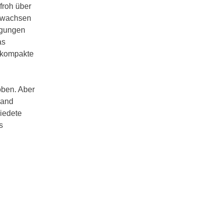
froh über
e wachsen
ugungen
as
h kompakte
oben. Aber
Land
iedete
s