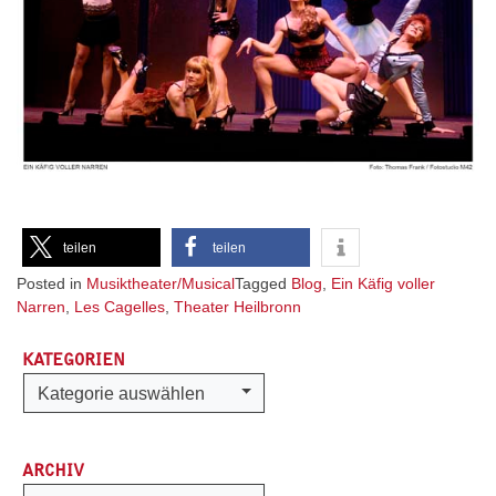
teilen
teilen
Posted in
Musiktheater/Musical
Tagged
Blog
,
Ein Käfig voller
Narren
,
Les Cagelles
,
Theater Heilbronn
KATEGORIEN
Kategorien
Kategorie auswählen
ARCHIV
Archiv