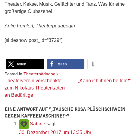
Theater, Kekse, Musik, Gelächter und Tanz. Was für eine
großartige Clubszene!
Antjé Femfert, Theaterpädagogin
[slideshow post_id=“3729″]
teilen
teilen
Posted in
Theaterpädagogik
Beitragsnavigation
Theaterverein verschenkte
„Kann ich ihnen helfen?“
zum Nikolaus Theaterkarten
an Bedürftige
EINE ANTWORT AUF “
„TAUSCHE ROSA PLÜSCHSCHWEIN
GEGEN KAFFEEMASCHINE!“
”
Sabine
sagt:
30. Dezember 2017 um 13:35 Uhr