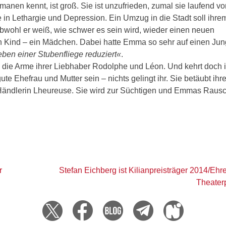
anen kennt, ist groß. Sie ist unzufrieden, zumal sie laufend vo
e in Lethargie und De­pres­sion. Ein Umzug in die Stadt soll ihr
obwohl er weiß, wie schwer es sein wird, wieder einen neuen
Kind – ein Mädchen. Dabei hatte Emma so sehr auf einen Ju
ben einer Stubenfliege reduziert«
.
n die Arme ihrer Liebhaber Rodolphe und Léon. Und kehrt doch
gute Ehefrau und Mutter sein – nichts gelingt ihr. Sie betäubt ihr
Händlerin Lheureuse. Sie wird zur Süchtigen und Emmas Rausc
r
Stefan Eichberg ist Kilianpreisträger 2014/Ehre
Theater