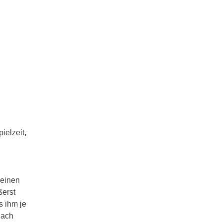
ielzeit,
 einen
ßerst
s ihm je
nach