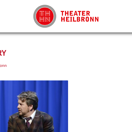
RY
ronn