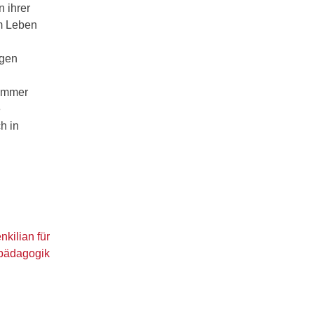
n ihrer
em Leben
ngen
 immer
e
h in
nkilian für
pädagogik