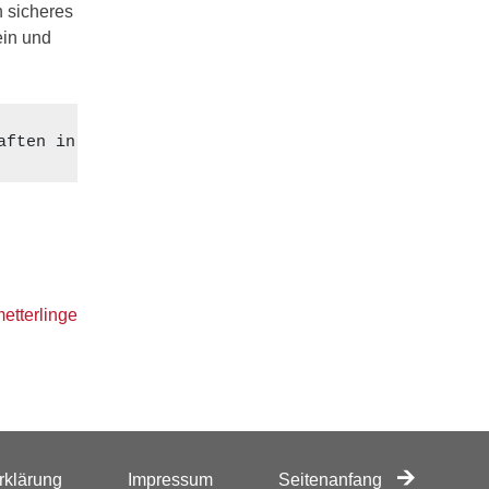
n sicheres
ein und
aften in Tübingen. Die 21-jährige ist für vier Woc
etterlinge
rklärung
Impressum
Seitenanfang