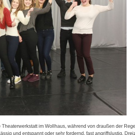
die Theaterwerkstatt im Wollhaus, während von draußen der Reg
lässig und entspannt oder sehr fordernd, fast angriffslustig. Dre