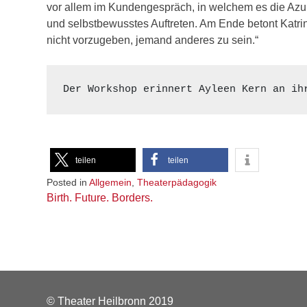
vor allem im Kundengespräch, in welchem es die Azubi
und selbstbewusstes Auftreten. Am Ende betont Katrin
nicht vorzugeben, jemand anderes zu sein.“
Der Workshop erinnert Ayleen Kern an ih
teilen
teilen
Posted in
Allgemein
,
Theaterpädagogik
Beitragsnavigation
Birth. Future. Borders.
© Theater Heilbronn 2019