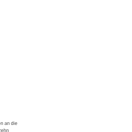
en an die
izehn