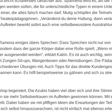
 da bricht schallendes Gelächter aus. Spannend wird es, als die
en werden sollen, die für unterschiedliche Typen in einem Un
einer, die alles falsch machen darf. Mutig schlüpfen die Teilneh
 Theaterpädagoginnen. „Veränderst du deine Haltung, dann verä
s Auftreten bewirkt sofort auch eine selbstbewusstere Ausstrahlu
 Ramona einiges übers Sprechen: Dass Sprechen nicht nur von
ondern dass der ganze Körper dabei eine Rolle spielt. „Wenn 
 ausgesendet werden“, erklärt Katrin. Es ist auch wichtig, sei
 mit Zungen-Sit-ups, Wangenboxen oder Atemübungen. Die Päd
rschiedenen Übungen mit. Auch Tipps für das direkte Kundenge
annen kann. Es hilft beispielsweise zu gähnen und sich zu str
op begeistert. Die Azubis haben viel über sich und ihre Stimme
en sie mehr Selbstvertrauen im Auftreten gewinnen können. Mit
llt. Dabei haben sie mit pfiffigen Ideen die Erwartungen der Te
ich selbst hinauszuwachsen, ist nicht einfach mal ebenso erle