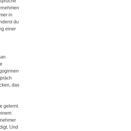
 Sprüche
ternehmen
mer in
nderst du
ng einer
man
ne
agoginnen
spräch
ecken, das
 gelernt.
 einem
ilnehmer
digt. Und