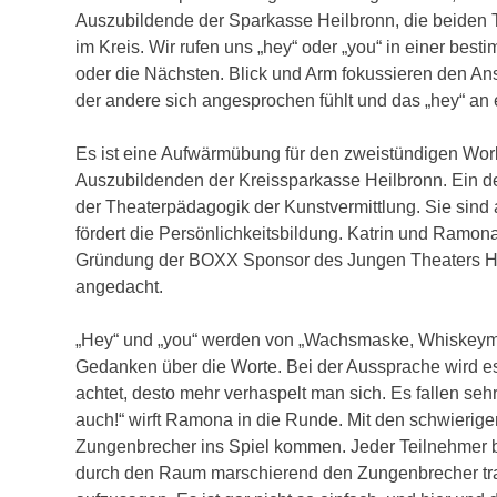
Auszubildende der Sparkasse Heilbronn, die beiden
im Kreis. Wir rufen uns „hey“ oder „you“ in einer best
oder die Nächsten. Blick und Arm fokussieren den Ans
der andere sich angesprochen fühlt und das „hey“ an 
Es ist eine Aufwärmübung für den zweistündigen Work
Auszubildenden der Kreissparkasse Heilbronn. Ein d
der Theaterpädagogik der Kunstvermittlung. Sie sind
fördert die Persönlichkeitsbildung. Katrin und Ramona 
Gründung der BOXX Sponsor des Jungen Theaters Heil
angedacht.
„Hey“ und „you“ werden von „Wachsmaske, Whiskeym
Gedanken über die Worte. Bei der Aussprache wird es 
achtet, desto mehr verhaspelt man sich. Es fallen seh
auch!“ wirft Ramona in die Runde. Mit den schwierige
Zungenbrecher ins Spiel kommen. Jeder Teilnehmer be
durch den Raum marschierend den Zungenbrecher trau