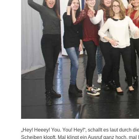
„Hey! Heeey! You. You! Hey!“, schallt es laut durch 
Scheiben klopft. Mal klingt ein Ausruf ganz hoch, mal 