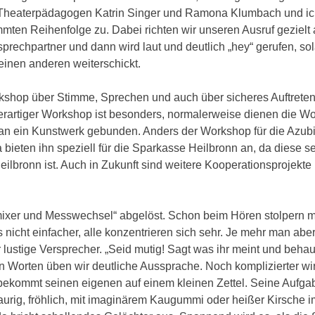
 Theaterpädagogen Katrin Singer und Ramona Klumbach und ic
immten Reihenfolge zu. Dabei richten wir unseren Ausruf gezielt
prechpartner und dann wird laut und deutlich „hey“ gerufen, so
einen anderen weiterschickt.
shop über Stimme, Sprechen und auch über sicheres Auftreten 
erartiger Workshop ist besonders, normalerweise dienen die W
 an ein Kunstwerk gebunden. Anders der Workshop für die Azubi
bieten ihn speziell für die Sparkasse Heilbronn an, da diese se
bronn ist. Auch in Zukunft sind weitere Kooperationsprojekte
ixer und Messwechsel“ abgelöst. Schon beim Hören stolpern 
nicht einfacher, alle konzentrieren sich sehr. Je mehr man aber
r lustige Versprecher. „Seid mutig! Sagt was ihr meint und behau
n Worten üben wir deutliche Aussprache. Noch komplizierter wir
kommt seinen eigenen auf einem kleinen Zettel. Seine Aufgabe
rig, fröhlich, mit imaginärem Kaugummi oder heißer Kirsche 