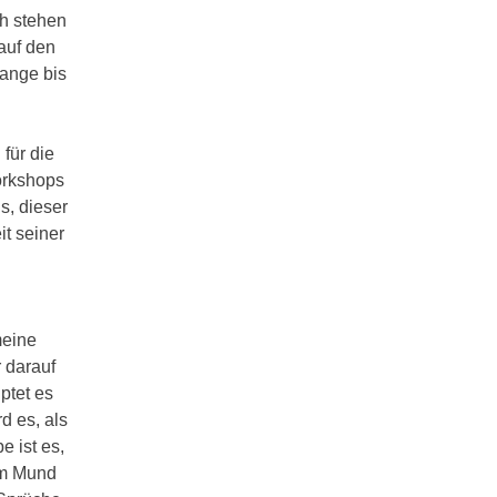
h stehen
 auf den
lange bis
für die
orkshops
s, dieser
it seiner
meine
 darauf
ptet es
d es, als
 ist es,
im Mund