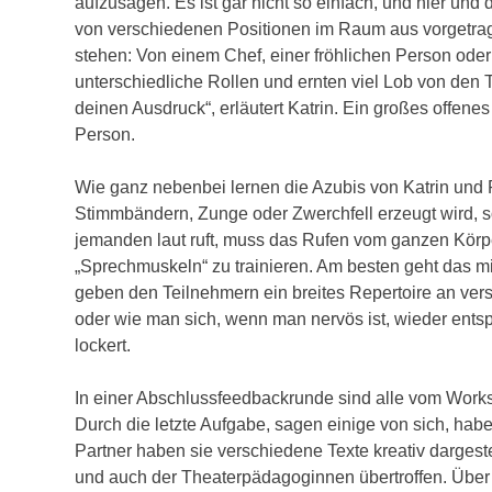
aufzusagen. Es ist gar nicht so einfach, und hier und
von verschiedenen Positionen im Raum aus vorgetrag
stehen: Von einem Chef, einer fröhlichen Person oder 
unterschiedliche Rollen und ernten viel Lob von den
deinen Ausdruck“, erläutert Katrin. Ein großes offene
Person.
Wie ganz nebenbei lernen die Azubis von Katrin und
Stimmbändern, Zunge oder Zwerchfell erzeugt wird, s
jemanden laut ruft, muss das Rufen vom ganzen Körper
„Sprechmuskeln“ zu trainieren. Am besten geht das
geben den Teilnehmern ein breites Repertoire an ve
oder wie man sich, wenn man nervös ist, wieder entsp
lockert.
In einer Abschlussfeedbackrunde sind alle vom Worksh
Durch die letzte Aufgabe, sagen einige von sich, hab
Partner haben sie verschiedene Texte kreativ dargeste
und auch der Theaterpädagoginnen übertroffen. Über s