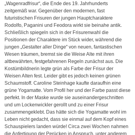
„Wagenradfrisur“, die Ende des 19. Jahrhunderts
zeitgemäß war. Gegenüber den modernen, fast
futuristischen Frisuren der jungen Hauptcharaktere
Rodolfo, Paganini und Feodora wirkt sie beinahe antik.
Schließlich spiegeln sich in der Frisurenwahl die
Positionen der Charaktere im Stück wider, während die
jungen „Gestalter aller Dinge“ von neuen, fantastischen
Wesen träumen, bremst sie die Weise Alte mit ihren
altbewährten, festgefahrenen Regeln zunächst aus. Die
Kostümbildnerin legte grün als Farbe der Frisur der
Weisen Alten fest. Leider gibt es jedoch keinen grünen
Schaumstoff. Caroline Steinhage kaufte daraufhin eine
grüne Yogamatte. Vom Profil her und der Farbe passt diese
perfekt. In der Maske wurde sie auseinandergeschnitten
und um Lockenwickler gerollt und zu einer Frisur
zusammengeklebt. Das hätte sich die Yogamatte wohl im
Leben nicht gedacht, dass sie einmal auf dem Kopf eines
Schauspielers landen würde! Circa zwei Wochen nahmen
die Anfertigung der Perücken in Anspruch, unter anderem