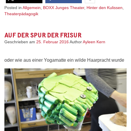
Posted in
Allgemein
,
BOXX Junges Theater
,
Hinter den Kulissen
,
Theaterpädagogik
AUF DER SPUR DER FRISUR
Geschrieben am
25. Februar 2016
Author
Ayleen Kern
oder wie aus einer Yogamatte ein wilde Haarpracht wurde