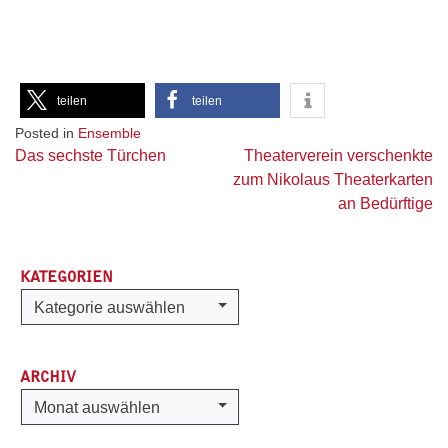
teilen
teilen
Posted in
Ensemble
Beitragsnavigation
Das sechste Türchen
Theaterverein verschenkte
zum Nikolaus Theaterkarten
an Bedürftige
KATEGORIEN
Kategorien
Kategorie auswählen
ARCHIV
Archiv
Monat auswählen