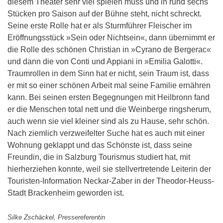
diesem Theater sehr viel spielen muss und in rund sechs
Stücken pro Saison auf der Bühne steht, nicht schreckt.
Seine erste Rolle hat er als Sturmführer Fleischer im
Eröffnungsstück »Sein oder Nichtsein«, dann übernimmt er
die Rolle des schönen Christian in »Cyrano de Bergerac«
und dann die von Conti und Appiani in »Emilia Galotti«.
Traumrollen in dem Sinn hat er nicht, sein Traum ist, dass
er mit so einer schönen Arbeit mal seine Familie ernähren
kann. Bei seinen ersten Begegnungen mit Heilbronn fand
er die Menschen total nett und die Weinberge ringsherum,
auch wenn sie viel kleiner sind als zu Hause, sehr schön.
Nach ziemlich verzweifelter Suche hat es auch mit einer
Wohnung geklappt und das Schönste ist, dass seine
Freundin, die in Salzburg Tourismus studiert hat, mit
hierherziehen konnte, weil sie stellvertretende Leiterin der
Touristen-Information Neckar-Zaber in der Theodor-Heuss-
Stadt Brackenheim geworden ist.
Silke Zschäckel, Pressereferentin