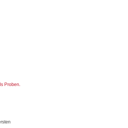
ls Proben.
ersten