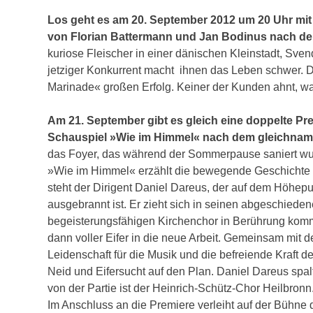
Los geht es am 20. September 2012 um 20 Uhr mi
von Florian Battermann und Jan Bodinus nach dem
kuriose Fleischer in einer dänischen Kleinstadt, Sven
jetziger Konkurrent macht ihnen das Leben schwer. 
Marinade« großen Erfolg. Keiner der Kunden ahnt, wa
Am 21. September gibt es gleich eine doppelte P
Schauspiel »Wie im Himmel« nach dem gleichnami
das Foyer, das während der Sommerpause saniert wur
»Wie im Himmel« erzählt die bewegende Geschichte v
steht der Dirigent Daniel Dareus, der auf dem Höhepu
ausgebrannt ist. Er zieht sich in seinen abgeschiede
begeisterungsfähigen Kirchenchor in Berührung kommt,
dann voller Eifer in die neue Arbeit. Gemeinsam mit
Leidenschaft für die Musik und die befreiende Kraft
Neid und Eifersucht auf den Plan. Daniel Dareus spal
von der Partie ist der Heinrich-Schütz-Chor Heilbronn
Im Anschluss an die Premiere verleiht auf der Bühne 