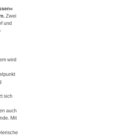
essen«
m.
Zwei
ef und
n
em wird
elpunkt
g
t sich
fen auch
nde. Mit
elerische