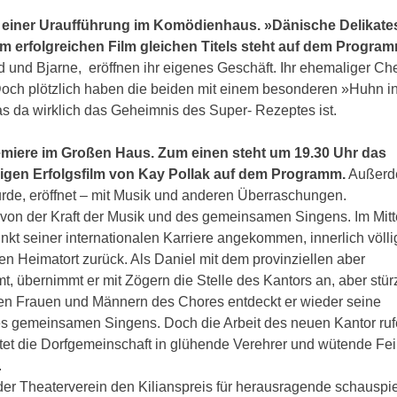
t einer Uraufführung im Komödienhaus. »Dänische Delikat
 erfolgreichen Film gleichen Titels steht auf dem Program
d und Bjarne, eröffnen ihr eigenes Geschäft. Ihr ehemaliger Ch
Doch plötzlich haben die beiden mit einem besonderen »Huhn i
s da wirklich das Geheimnis des Super- Rezeptes ist.
remiere im Großen Haus. Zum einen steht um 19.30 Uhr das
gen Erfolgsfilm von Kay Pollak auf dem Programm.
Außerd
de, eröffnet – mit Musik und anderen Überraschungen.
on der Kraft der Musik und des gemeinsamen Singens. Im Mitt
nkt seiner internationalen Karriere angekommen, innerlich völli
nen Heimatort zurück. Als Daniel mit dem provinziellen aber
 übernimmt er mit Zögern die Stelle des Kantors an, aber stürz
 den Frauen und Männern des Chores entdeckt er wieder seine
 des gemeinsamen Singens. Doch die Arbeit des neuen Kantor ru
tet die Dorfgemeinschaft in glühende Verehrer und wütende Fei
.
der Theaterverein den Kilianspreis für herausragende schauspi