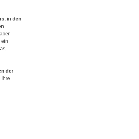
s, in den
on
 aber
 ein
as,
en der
 ihre