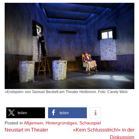
»Endspiel« von Samuel Beckett am Theater Heilbronn. Foto: Candy Welz
teilen
teilen
Posted in
Allgemein
,
Hintergründiges
,
Schauspiel
Beitragsnavigation
Neustart im Theater
»Kein Schlussstrich!« in der
Diskussion