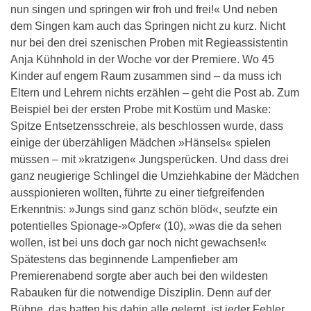
nun singen und springen wir froh und frei!« Und neben
dem Singen kam auch das Springen nicht zu kurz. Nicht
nur bei den drei szenischen Proben mit Regieassistentin
Anja Kühnhold in der Woche vor der Premiere. Wo 45
Kinder auf engem Raum zusammen sind – da muss ich
Eltern und Lehrern nichts erzählen – geht die Post ab. Zum
Beispiel bei der ersten Probe mit Kostüm und Maske:
Spitze Entsetzensschreie, als beschlossen wurde, dass
einige der überzähligen Mädchen »Hänsels« spielen
müssen – mit »kratzigen« Jungsperücken. Und dass drei
ganz neugierige Schlingel die Umziehkabine der Mädchen
ausspionieren wollten, führte zu einer tiefgreifenden
Erkenntnis: »Jungs sind ganz schön blöd«, seufzte ein
potentielles Spionage-»Opfer« (10), »was die da sehen
wollen, ist bei uns doch gar noch nicht gewachsen!«
Spätestens das beginnende Lampenfieber am
Premierenabend sorgte aber auch bei den wildesten
Rabauken für die notwendige Disziplin. Denn auf der
Bühne, das hatten bis dahin alle gelernt, ist jeder Fehler