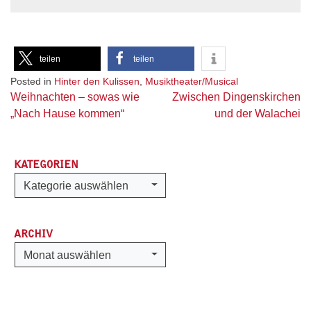
teilen
teilen
Posted in
Hinter den Kulissen
,
Musiktheater/Musical
Beitragsnavigation
Weihnachten – sowas wie
Zwischen Dingenskirchen
„Nach Hause kommen“
und der Walachei
KATEGORIEN
Kategorien
Kategorie auswählen
ARCHIV
Archiv
Monat auswählen