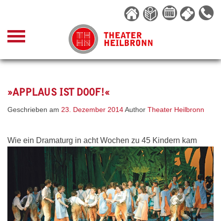
Skip
to
content
»APPLAUS IST DOOF!«
Geschrieben am
23. Dezember 2014
Author
Theater Heilbronn
Wie ein Dramaturg in acht Wochen zu 45 Kindern kam