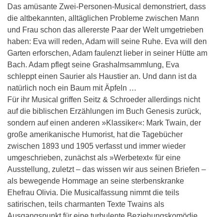
Das amüsante Zwei-Personen-Musical demonstriert, dass
die altbekannten, alltäglichen Probleme zwischen Mann
und Frau schon das allererste Paar der Welt umgetrieben
haben: Eva will reden, Adam will seine Ruhe. Eva will den
Garten erforschen, Adam faulenzt lieber in seiner Hütte am
Bach. Adam pflegt seine Grashalmsammlung, Eva
schleppt einen Saurier als Haustier an. Und dann ist da
natürlich noch ein Baum mit Äpfeln …
Für ihr Musical griffen Seitz & Schroeder allerdings nicht
auf die biblischen Erzählungen im Buch Genesis zurück,
sondern auf einen anderen »Klassiker«: Mark Twain, der
große amerikanische Humorist, hat die Tagebücher
zwischen 1893 und 1905 verfasst und immer wieder
umgeschrieben, zunächst als »Werbetext« für eine
Ausstellung, zuletzt – das wissen wir aus seinen Briefen –
als bewegende Hommage an seine sterbenskranke
Ehefrau Olivia. Die Musicalfassung nimmt die teils
satirischen, teils charmanten Texte Twains als
Ausgangspunkt für eine turbulente Beziehungskomödie