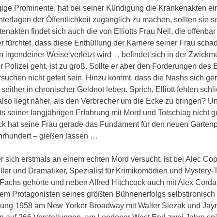
ige Prominente, hat bei seiner Kündigung die Krankenakten ei
terlagen der Öffentlichkeit zugänglich zu machen, sollten sie s
kten findet sich auch die von Elliotts Frau Nell, die offenbar 
er fürchtet, dass diese Enthüllung der Karriere seiner Frau scha
 irgendeiner Weise verletzt wird –, befindet sich in der Zwickm
r Polizei geht, ist zu groß. Sollte er aber den Forderungen des 
suchen nicht gefeit sein. Hinzu kommt, dass die Nashs sich ger
either in chronischer Geldnot leben. Sprich, Elliott fehlen schl
also liegt näher, als den Verbrecher um die Ecke zu bringen? U
s seiner langjährigen Erfahrung mit Mord und Totschlag nicht g
ck hat seine Frau gerade das Fundament für den neuen Gartenp
ahrhundert – gießen lassen …
r sich erstmals an einem echten Mord versucht, ist bei Alec Co
ler und Dramatiker, Spezialist für Krimikomödien und Mystery-Th
s Fachs gehörte und neben Alfred Hitchcock auch mit Alex Cord
em Protagonisten seines größten Bühnenerfolgs selbstironisch
ührung 1958 am New Yorker Broadway mit Walter Slezak und Jay