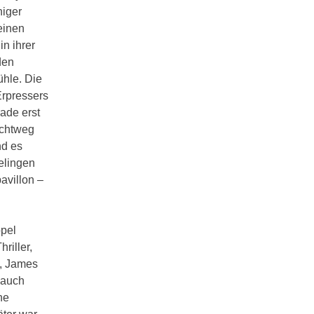
niger
einen
in ihrer
den
ühle. Die
Erpressers
ade erst
ichtweg
nd es
elingen
avillon –
ppel
riller,
a, James
 auch
ne