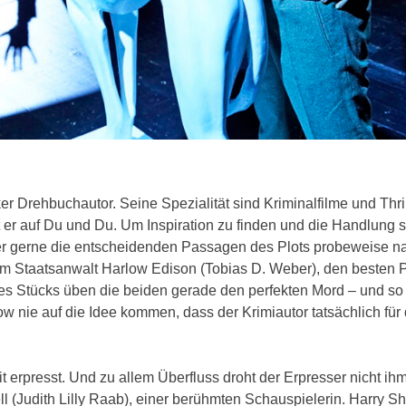
ker Drehbuchautor. Seine Spezialität sind Kriminalfilme und Thril
 er auf Du und Du. Um Inspiration zu finden und die Handlung s
t er gerne die entscheidenden Passagen des Plots probeweise n
em Staatsanwalt Harlow Edison (Tobias D. Weber), den besten P
es Stücks üben die beiden gerade den perfekten Mord – und so
low nie auf die Idee kommen, dass der Krimiautor tatsächlich für
eit erpresst. Und zu allem Überfluss droht der Erpresser nicht ih
l (Judith Lilly Raab), einer berühmten Schauspielerin. Harry Sh