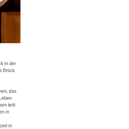
k in der
s Brück
men, das
 Leben
in teilt
en in
eit in