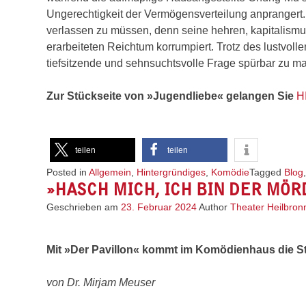
Ungerechtigkeit der Vermögensverteilung anprangert. 
verlassen zu müssen, denn seine hehren, kapitalismus
erarbeiteten Reichtum korrumpiert. Trotz des lustvoll
tiefsitzende und sehnsuchtsvolle Frage spürbar zu mac
Zur Stückseite von »Jugendliebe« gelangen Sie
H
teilen
teilen
Posted in
Allgemein
,
Hintergründiges
,
Komödie
Tagged
Blog
»HASCH MICH, ICH BIN DER MÖR
Geschrieben am
23. Februar 2024
Author
Theater Heilbron
Mit »Der Pavillon« kommt im Komödienhaus die St
von Dr. Mirjam Meuser