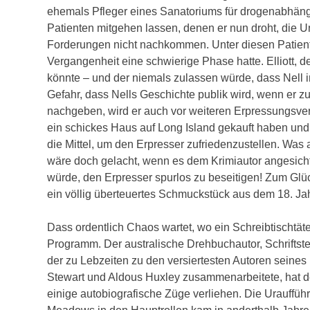
ehemals Pfleger eines Sanatoriums für drogenabhäng
Patienten mitgehen lassen, denen er nun droht, die Un
Forderungen nicht nachkommen. Unter diesen Patientena
Vergangenheit eine schwierige Phase hatte. Elliott, d
könnte – und der niemals zulassen würde, dass Nell in
Gefahr, dass Nells Geschichte publik wird, wenn er zu
nachgeben, wird er auch vor weiteren Erpressungsver
ein schickes Haus auf Long Island gekauft haben und s
die Mittel, um den Erpresser zufriedenzustellen. Was 
wäre doch gelacht, wenn es dem Krimiautor angesicht
würde, den Erpresser spurlos zu beseitigen! Zum Glü
ein völlig überteuertes Schmuckstück aus dem 18. J
Dass ordentlich Chaos wartet, wo ein Schreibtischtäte
Programm. Der australische Drehbuchautor, Schriftstel
der zu Lebzeiten zu den versiertesten Autoren seine
Stewart und Aldous Huxley zusammenarbeitete, hat d
einige autobiografische Züge verliehen. Die Urauff