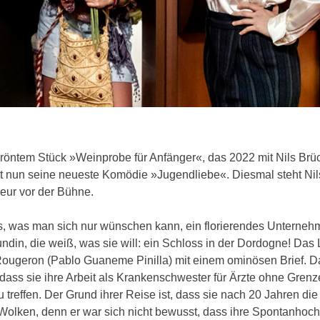
öntem Stück »Weinprobe für Anfänger«, das 2022 mit Nils Brüc
lgt nun seine neueste Komödie »Jugendliebe«. Diesmal steht Nil
seur vor der Bühne.
les, was man sich nur wünschen kann, ein florierendes Unterneh
eundin, die weiß, was sie will: ein Schloss in der Dordogne! Das
ougeron (Pablo Guaneme Pinilla) mit einem ominösen Brief. Dar
dass sie ihre Arbeit als Krankenschwester für Ärzte ohne Grenz
 treffen. Der Grund ihrer Reise ist, dass sie nach 20 Jahren die
 Wolken, denn er war sich nicht bewusst, dass ihre Spontanhochz