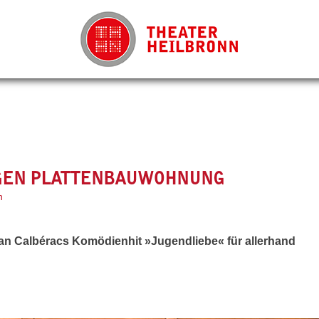
GEN PLATTENBAUWOHNUNG
n
an Calbéracs Komödienhit »Jugendliebe« für allerhand