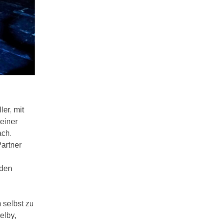
ler, mit
einer
ach.
artner
 den
m selbst zu
elby,