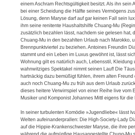
einem Aschram Rechtsgültigkeit besitzt. Als ihn sei
bei einer Scheidung die Hälfte seines Vermögens zust
Lösung, denn Maryse darf auf gar keinen Fall sein lu
ihm seine renitente Haushaltshilfe Chuang-Mu (Regina
zusätzlich bezahlen lässt, nachdem sie gelesen hat, 
Chuang-Mu in den bezahlten Urlaub nach Marokko, 
Brennpunktviertel zu beziehen. Antoines Freundin Dian
stammt und ein Leben im Luxus gewöhnt ist, lässt si
Wohnung gilt es natürlich auch, Lebensstil, Kleidung
wahnwitziges Spektakel nimmt seinen Lauf! Die Täusc
hartnäckig dazu bemüßigt fühlen, ihrem alten Freund 
auch noch Chuang-Mu zu früh aus dem Urlaub zurück 
dieses heitere Verwirrspiel von einer Reihe live vo
Musiker und Komponist Johannes Mittl eigens für die 
In seiner turbulenten Komödie »Jugendliebe« lässt I
Welten aufeinanderprallen: Die High-Society-Lady Dian
auf die Hippie-Krankenschwester Maryse, die ihre pers
während die aufmüpfige Hausangestellte Chung-Mu s