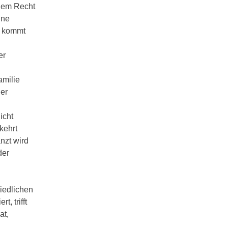
chem Recht
ine
a kommt
er
amilie
der
icht
kehrt
nzt wird
der
iedlichen
, trifft
at,