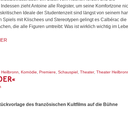
Indessen zieht Antoine alle Register, um seine Komfortzone nic
kritischen Ideale der Studentenzeit sind längst von seinem har
en Spiels mit Klischees und Stereotypen gelingt es Calbérac die
hen, die alle Figuren umtreibt: Was ist wirklich wichtig im Leb
IER
,
Heilbronn
,
Komödie
,
Premiere
,
Schauspiel
,
Theater
,
Theater Heilbron
DER«
n
ückvorlage des französischen Kultfilms auf die Bühne