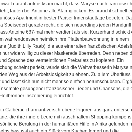
n Anwalt darauf aufmerksam macht, dass Maryse nach französis
eht, läuten bei Antoine alle Alarmglocken. Es braucht schnell e
xuriöses Apartment in bester Pariser Innenstadtlage betreten. D
 Speiseder) gerade recht, die sich neuerdings jeden Handgriff
dass Antoine 637-mal mehr verdient als sie. Kurzerhand schickt 
um währenddessen heimlich ihre Plattenbauwohnung in einem
e (Judith Lilly Raab), die aus einer alten französischen Adelsf
ch nur widerwillig zu dieser Maskerade überreden. Denn neben 
 und Sprache des vermeintlichen Prekariats zu kopieren. Ein
hung scheint perfekt, würde sich die Weltverbesserin Maryse n
den Weg aus der Arbeitslosigkeit zu ebnen. Zu allem Überfluss 
und lässt sich nun nicht mehr so einfach herumschubsen. Ergä
m Ensemble gesungener französischer Lieder und Chansons, die 
Heilbronner Inszenierung einrichtet.
van Calbérac charmant-verschrobene Figuren aus ganz untersch
e, die ihre innere Leere mit rauschhaftem Shopping kompensiert
önliche Berufung in der humanitären Hilfe in Afrika gefunden h
elbstbewusst auch ein Stück vom Kuchen fordert und die