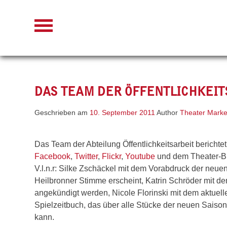
Skip
to
content
DAS TEAM DER ÖFFENTLICHKEIT
Geschrieben am
10. September 2011
Author
Theater Marke
Das Team der Abteilung Öffentlichkeitsarbeit bericht
Facebook
,
Twitter
,
Flickr
,
Youtube
und dem Theater-Bl
V.l.n.r: Silke Zschäckel mit dem Vorabdruck der neue
Heilbronner Stimme erscheint, Katrin Schröder mit de
angekündigt werden, Nicole Florinski mit dem aktuell
Spielzeitbuch, das über alle Stücke der neuen Sais
kann.