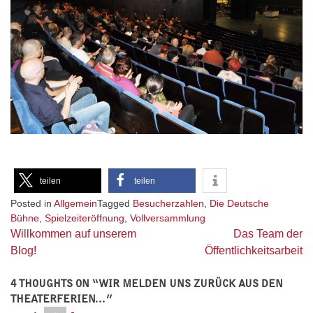
teilen
teilen
Posted in
Allgemein
Tagged
Besucherzahlen
,
Die Deutsche
Bühne
,
Spielzeiteröffnung
,
Vollversammlung
Beitragsnavigation
Willkommen auf unserem
Das Team der
Blog!
Öffentlichkeitsarbeit
4 THOUGHTS ON “
WIR MELDEN UNS ZURÜCK AUS DEN
THEATERFERIEN…
”