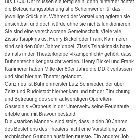
Bis 17.30 Uhr müssen sie fertig sein, denn hinterher richtet
die Beleuchtungsabteilung alle Scheinwerfer für das
jeweilige Stück ein. Während der Vorstellung agieren sie
unsichtbar, und doch würde ohne sie nichts funktionieren.
Sie sind eine verschworene Gemeinschaft. Viele wie
Zissis Tsiapkinakis, Henry Bickel oder Frank Kammerer
sind seit den 80er Jahren dabei. Zissis Tsiapkinakis hatte
damals in der Theaterkneipe »Rampenlicht« gehört, dass
Bühnentechniker gesucht werden. Henry Bickel und Frank
Kammerer haben Mitte der 80er Jahre die DDR verlassen
und sind hier am Theater gelandet.
Ganz neu ist Bühnenmeister Lutz Schmieder, der über
Zeitz und Rudolstadt hierher kam und mit der Einrichtung
und Betreuung des sehr aufwendigen Operetten-
Gastspiels »Orpheus in der Unterwelt« seine Feuertaufe
erlebte und mit Bravour bestand.
Die »starken Männer« sind stolz, dass in den 30 Jahren
des Bestehens des Theaters nicht eine Vorstellung aus
technischen Gründen ausfallen musste. Ein anderer Job