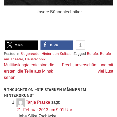
Unsere Bühnentechniker
teilen
teilen
Posted in
Blogparade
,
Hinter den Kulissen
Tagged
Berufe
,
Berufe
am Theater
,
Haustechnik
Beitragsnavigation
Multitaskingtalente sind die
Frech, unverschämt und mit
ersten, die Teile aus Minsk
viel Lust
sehen
5 THOUGHTS ON “
DIE STARKEN MÄNNER IM
HINTERGRUND
”
Tanja Praske
sagt:
21. Februar 2013 um 9:01 Uhr
Liebe Silke Zschäckel,