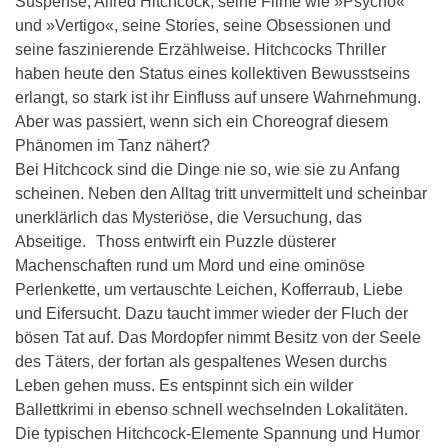
Suspense, Alfred Hitchcock, seine Filme wie »Psycho«
und »Vertigo«, seine Stories, seine Obsessionen und
seine faszinierende Erzählweise. Hitchcocks Thriller
haben heute den Status eines kollektiven Bewusstseins
erlangt, so stark ist ihr Einfluss auf unsere Wahrnehmung.
Aber was passiert, wenn sich ein Choreograf diesem
Phänomen im Tanz nähert?
Bei Hitchcock sind die Dinge nie so, wie sie zu Anfang
scheinen. Neben den Alltag tritt unvermittelt und scheinbar
unerklärlich das Mysteriöse, die Versuchung, das
Abseitige. Thoss entwirft ein Puzzle düsterer
Machenschaften rund um Mord und eine ominöse
Perlenkette, um vertauschte Leichen, Kofferraub, Liebe
und Eifersucht. Dazu taucht immer wieder der Fluch der
bösen Tat auf. Das Mordopfer nimmt Besitz von der Seele
des Täters, der fortan als gespaltenes Wesen durchs
Leben gehen muss. Es entspinnt sich ein wilder
Ballettkrimi in ebenso schnell wechselnden Lokalitäten.
Die typischen Hitchcock-Elemente Spannung und Humor