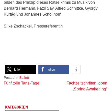
bilden das Prinzip dieses Rätselkrimis zu Musik von
Bernard Hermann, Fazil Say, Alfred Schnittke, György
Kurtág und Johannes Schöllhorn.
Silke Zschäckel, Pressereferentin
teilen
teilen
Posted in
Ballett
Beitragsnavigation
Fünf tolle Tanz-Tage!
Fachzeitschrfiten loben
„Spring Awakening“
KATEGORIEN