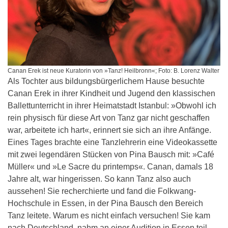
Canan Erek ist neue Kuratorin von »Tanz! Heilbronn«; Foto: B. Lorenz Walter
Als Tochter aus bildungsbürgerlichem Hause besuchte
Canan Erek in ihrer Kindheit und Jugend den klassischen
Ballettunterricht in ihrer Heimatstadt Istanbul: »Obwohl ich
rein physisch für diese Art von Tanz gar nicht geschaffen
war, arbeitete ich hart«, erinnert sie sich an ihre Anfänge.
Eines Tages brachte eine Tanzlehrerin eine Videokassette
mit zwei legendären Stücken von Pina Bausch mit: »Café
Müller« und »Le Sacre du printemps«. Canan, damals 18
Jahre alt, war hingerissen. So kann Tanz also auch
aussehen! Sie recherchierte und fand die Folkwang-
Hochschule in Essen, in der Pina Bausch den Bereich
Tanz leitete. Warum es nicht einfach versuchen! Sie kam
nach Deutschland, nahm an einer Audition in Essen teil,