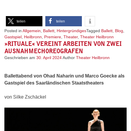
teilen
teilen
Posted in
Allgemein
,
Ballett
,
Hintergründiges
Tagged
Ballett
,
Blog
,
Gastspiel
,
Heilbronn
,
Premiere
,
Theater
,
Theater Heilbronn
»RITUALE« VEREINT ARBEITEN VON ZWEI
AUSNAHMECHOREOGRAFEN
Geschrieben am
30. April 2024
Author
Theater Heilbronn
Ballettabend von Ohad Naharin und Marco Goecke als
Gastspiel des Saarländischen Staatstheaters
von Silke Zschäckel