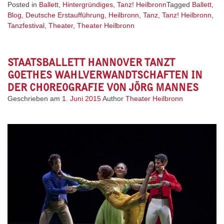
Posted in
Ballett
,
Hintergründiges
,
Tanz! Heilbronn
Tagged
Ballett
,
Blog
,
Deutsche Erstaufführung
,
Heilbronn
,
Tanz
,
Tanz! Heilbronn
,
Tanzfestival
,
Theater
,
Theater Heilbronn
STAATSBALLETT HANNOVER TANZT
GOETHES WAHLVERWANDTSCHAFTEN IN
DER CHOREOGRAFIE VON JÖRG MANNES
Geschrieben am
1. Juni 2015
Author
Theater Heilbronn