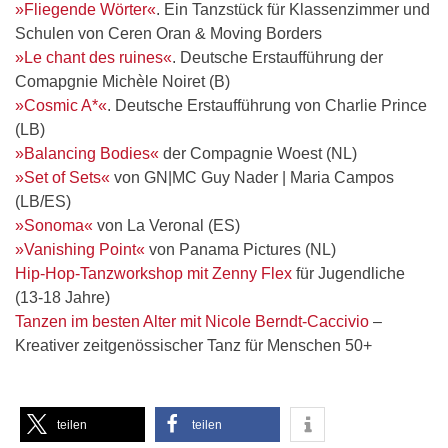
»Fliegende Wörter«
. Ein Tanzstück für Klassenzimmer und
Schulen von Ceren Oran & Moving Borders
»Le chant des ruines«
. Deutsche Erstaufführung der
Comapgnie Michèle Noiret (B)
»Cosmic A*«
. Deutsche Erstaufführung von Charlie Prince
(LB)
»Balancing Bodies«
der Compagnie Woest (NL)
»Set of Sets«
von GN|MC Guy Nader | Maria Campos
(LB/ES)
»Sonoma«
von La Veronal (ES)
»Vanishing Point«
von Panama Pictures (NL)
Hip-Hop-Tanzworkshop mit Zenny Flex
für Jugendliche
(13-18 Jahre)
Tanzen im besten Alter mit Nicole Berndt-Caccivio
–
Kreativer zeitgenössischer Tanz für Menschen 50+
teilen
teilen