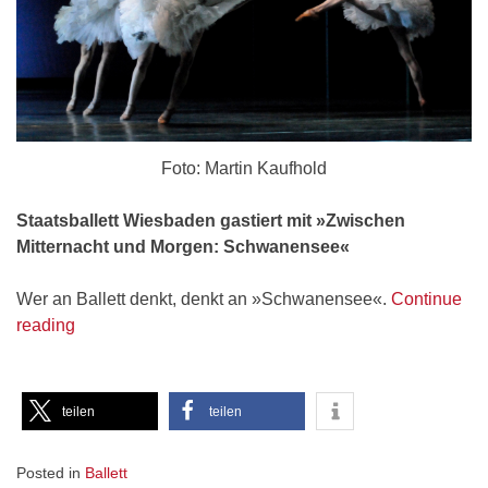
Foto: Martin Kaufhold
Staatsballett Wiesbaden gastiert mit »Zwischen
Mitternacht und Morgen: Schwanensee«
Wer an Ballett denkt, denkt an »Schwanensee«.
Continue
„Von
reading
der
Spitze
auf
teilen
teilen
den
Fuß
Posted in
Ballett
gestellt“