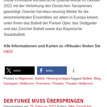
Diese innovative künstlerische Qualität wurde im Oktober
2022 mit der Verleihung des Deutschen Tanzpreises
gewürdigt. Goecke hat etwa neunzig Werke für die
renommiertesten Ensembles vor allem in Europa kreiert,
unter ihnen das Ballett der Pariser Oper, das Stuttgarter
und das Züricher Ballett sowie das Bayerische
Staatsballett.
Alle Informationen und Karten zu »Rituale« finden Sie
HIER
teilen
teilen
Posted in
Allgemein
,
Ballett
,
Hintergründiges
Tagged
Ballett
,
Blog
,
Gastspiel
,
Heilbronn
,
Premiere
,
Theater
,
Theater Heilbronn
DER FUNKE MUSS ÜBERSPRINGEN
Geschrieben am
28. Februar 2022
Author
Silke Zschäckel