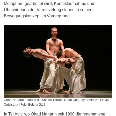
Metaphern gearbeitet wird. Kontaktaufnahme und
Überwindung der Vereinzelung stehen in seinem
Bewegungskonzept im Vordergrund.
Ohad Naharin: Black Milk | Shawn Throop, Noah Oost, Hyo Shimizu, Flavio
Quisisana | Foto: Bettina Stöß
In Tel Aviv, wo Ohad Naharin seit 1990 die renommierte