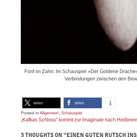
Fünf im Zahn: Im Schauspiel »Der Goldene Drache« 
Verbindungen zwischen den Bew
teilen
teilen
Posted in
Allgemein
,
Schauspiel
Beitragsnavigation
„Kafkas Schloss“ kommt zur Imaginale nach Heilbron
3 THOUGHTS ON “
EINEN GUTEN RUTSCH IN