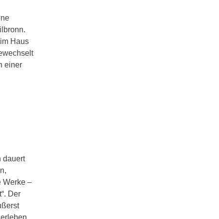
ene
ilbronn.
 im Haus
gewechselt
n einer
 dauert
n,
e Werke –
“. Der
ußerst
erleben,