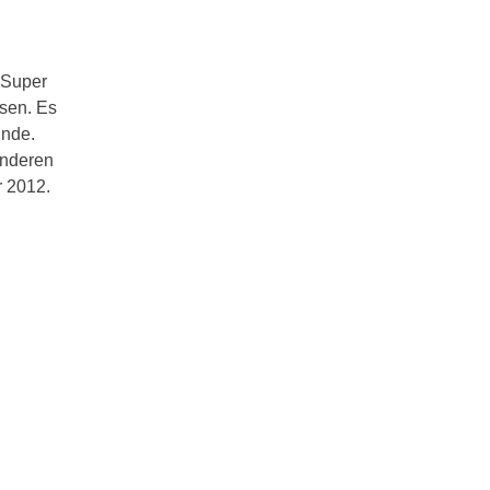
. Super
esen. Es
inde.
anderen
r 2012.