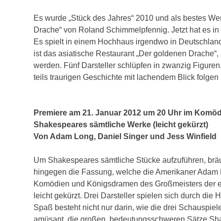
Es wurde „Stück des Jahres“ 2010 und als bestes We
Drache“ von Roland Schimmelpfennig. Jetzt hat es i
Es spielt in einem Hochhaus irgendwo in Deutschlan
ist das asiatische Restaurant „Der goldenen Drache“,
werden. Fünf Darsteller schlüpfen in zwanzig Figure
teils traurigen Geschichte mit lachendem Blick folgen
Premiere am 21. Januar 2012 um 20 Uhr im Komö
Shakespeares sämtliche Werke (leicht gekürzt)
Von Adam Long, Daniel Singer und Jess Winfield
Um Shakespeares sämtliche Stücke aufzuführen, br
hingegen die Fassung, welche die Amerikaner Adam L
Komödien und Königsdramen des Großmeisters der en
leicht gekürzt. Drei Darsteller spielen sich durch die
Spaß besteht nicht nur darin, wie die drei Schauspiele
amüsant, die großen, bedeutungsschweren Sätze Sh