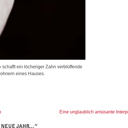
schafft ein löcheriger Zahn verblüffende
ohnern eines Hauses.
n
Eine unglaublich amüsante Interp
S NEUE JAHR…
”