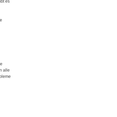
ibt es
ie
ne
n alle
obleme