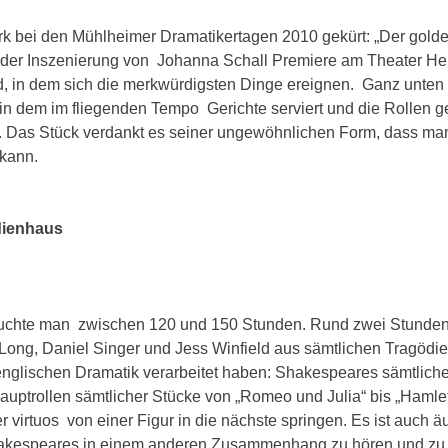
rk bei den Mühlheimer Dramatikertagen 2010 gekürt: „Der gold
n der Inszenierung von Johanna Schall Premiere am Theater He
d, in dem sich die merkwürdigsten Dinge ereignen. Ganz unten
 in dem im fliegenden Tempo Gerichte serviert und die Rollen 
n. Das Stück verdankt es seiner ungewöhnlichen Form, dass ma
 kann.
dienhaus
äuchte man zwischen 120 und 150 Stunden. Rund zwei Stunden
ong, Daniel Singer und Jess Winfield aus sämtlichen Tragödie
glischen Dramatik verarbeitet haben: Shakespeares sämtlich
 Hauptrollen sämtlicher Stücke von „Romeo und Julia“ bis „Hamlet
r virtuos von einer Figur in die nächste springen. Es ist auch ä
akespeares in einem anderen Zusammenhang zu hören und zu 