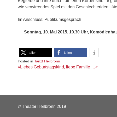
Begierde und ihre durchtrainierten Körper sind ihr grö
wie verwirrendes Spiel mit den Geschlechteridentitäte
Im Anschluss: Publikumsgespräch
Sonntag, 10. Mai 2015, 19.30 Uhr, Komödienha
teilen
teilen
Posted in
Tanz! Heilbronn
Beitragsnavigation
»Liebes Geburtstagskind, liebe Familie …«
© Theater Heilbronn 2019