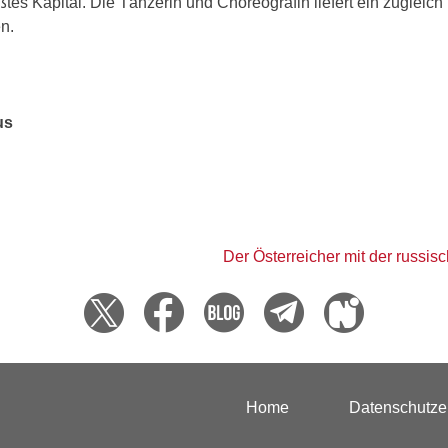
ßtes Kapital. Die Tänzerin und Choreografin liefert ein zugleich 
n.
us
Der Österreicher mit der russis
Home
Datenschutze