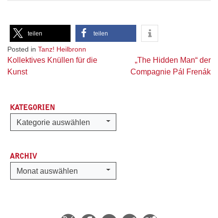
teilen
teilen
Posted in
Tanz! Heilbronn
Beitragsnavigation
Kollektives Knüllen für die
„The Hidden Man“ der
Kunst
Compagnie Pál Frenák
KATEGORIEN
Kategorien
Kategorie auswählen
ARCHIV
Archiv
Monat auswählen