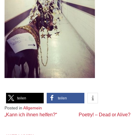
teilen
teilen
Posted in
Allgemein
Beitragsnavigation
„Kann ich ihnen helfen?“
Poetry! – Dead or Alive?