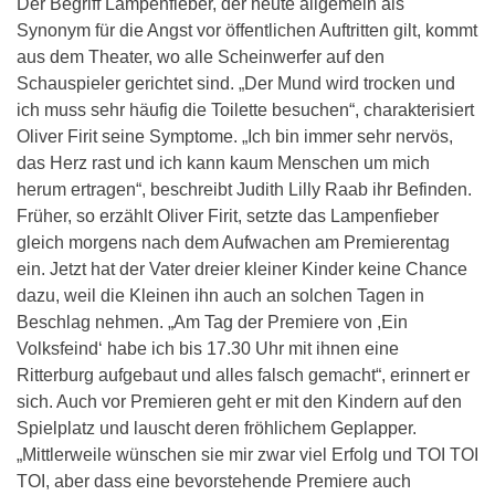
Der Begriff Lampenfieber, der heute allgemein als
Synonym für die Angst vor öffentlichen Auftritten gilt, kommt
aus dem Theater, wo alle Scheinwerfer auf den
Schauspieler gerichtet sind. „Der Mund wird trocken und
ich muss sehr häufig die Toilette besuchen“, charakterisiert
Oliver Firit seine Symptome. „Ich bin immer sehr nervös,
das Herz rast und ich kann kaum Menschen um mich
herum ertragen“, beschreibt Judith Lilly Raab ihr Befinden.
Früher, so erzählt Oliver Firit, setzte das Lampenfieber
gleich morgens nach dem Aufwachen am Premierentag
ein. Jetzt hat der Vater dreier kleiner Kinder keine Chance
dazu, weil die Kleinen ihn auch an solchen Tagen in
Beschlag nehmen. „Am Tag der Premiere von ,Ein
Volksfeind‘ habe ich bis 17.30 Uhr mit ihnen eine
Ritterburg aufgebaut und alles falsch gemacht“, erinnert er
sich. Auch vor Premieren geht er mit den Kindern auf den
Spielplatz und lauscht deren fröhlichem Geplapper.
„Mittlerweile wünschen sie mir zwar viel Erfolg und TOI TOI
TOI, aber dass eine bevorstehende Premiere auch