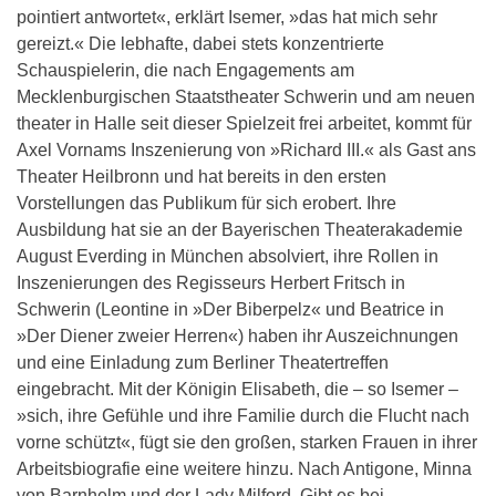
pointiert antwortet«, erklärt Isemer, »das hat mich sehr
gereizt.« Die lebhafte, dabei stets konzentrierte
Schauspielerin, die nach Engagements am
Mecklenburgischen Staatstheater Schwerin und am neuen
theater in Halle seit dieser Spielzeit frei arbeitet, kommt für
Axel Vornams Inszenierung von »Richard III.« als Gast ans
Theater Heilbronn und hat bereits in den ersten
Vorstellungen das Publikum für sich erobert. Ihre
Ausbildung hat sie an der Bayerischen Theaterakademie
August Everding in München absolviert, ihre Rollen in
Inszenierungen des Regisseurs Herbert Fritsch in
Schwerin (Leontine in »Der Biberpelz« und Beatrice in
»Der Diener zweier Herren«) haben ihr Auszeichnungen
und eine Einladung zum Berliner Theatertreffen
eingebracht. Mit der Königin Elisabeth, die – so Isemer –
»sich, ihre Gefühle und ihre Familie durch die Flucht nach
vorne schützt«, fügt sie den großen, starken Frauen in ihrer
Arbeitsbiografie eine weitere hinzu. Nach Antigone, Minna
von Barnhelm und der Lady Milford. Gibt es bei