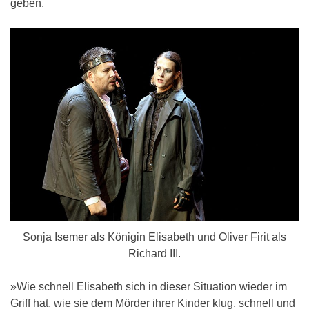
geben.
Sonja Isemer als Königin Elisabeth und Oliver Firit als
Richard III.
»Wie schnell Elisabeth sich in dieser Situation wieder im
Griff hat, wie sie dem Mörder ihrer Kinder klug, schnell und