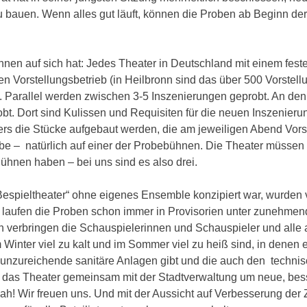
u bauen. Wenn alles gut läuft, können die Proben ab Beginn der
ühnen auf sich hat: Jedes Theater in Deutschland mit einem fest
 Vorstellungsbetrieb (in Heilbronn sind das über 500 Vorstell
. Parallel werden zwischen 3-5 Inszenierungen geprobt. An den
bt. Dort sind Kulissen und Requisiten für die neuen Inszenier
ers die Stücke aufgebaut werden, die am jeweiligen Abend Vors
obe – natürlich auf einer der Probebühnen. Die Theater müssen
ühnen haben – bei uns sind es also drei.
Bespieltheater“ ohne eigenes Ensemble konzipiert war, wurden 
laufen die Proben schon immer in Provisorien unter zunehmen
h verbringen die Schauspielerinnen und Schauspieler und alle 
m Winter viel zu kalt und im Sommer viel zu heiß sind, in denen 
 unzureichende sanitäre Anlagen gibt und die auch den techni
t das Theater gemeinsam mit der Stadtverwaltung um neue, bes
ah! Wir freuen uns. Und mit der Aussicht auf Verbesserung der