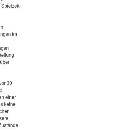
 Spielzeit
en
ungen im
ungen
tellung
 über
vor 30
d
an einer
es keine
schen
sere
 Zustände