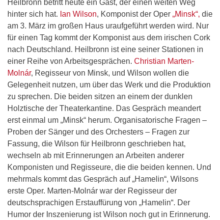
Heilbronn betritt heute ein Gast, der einen weiten Weg
hinter sich hat.
Ian Wilson
, Komponist der Oper
„Minsk“,
die
am 3. März im großen Haus uraufgeführt werden wird. Nur
für einen Tag kommt der Komponist aus dem irischen Cork
nach Deutschland. Heilbronn ist eine seiner Stationen in
einer Reihe von Arbeitsgesprächen.
Christian Marten-
Molnár
, Regisseur von Minsk, und Wilson wollen die
Gelegenheit nutzen, um über das Werk und die Produktion
zu sprechen. Die beiden sitzen an einem der dunklen
Holztische der Theaterkantine. Das Gespräch meandert
erst einmal um „Minsk“ herum. Organisatorische Fragen –
Proben der Sänger und des Orchesters – Fragen zur
Fassung, die Wilson für Heilbronn geschrieben hat,
wechseln ab mit Erinnerungen an Arbeiten anderer
Komponisten und Regisseure, die die beiden kennen. Und
mehrmals kommt das Gespräch auf „Hamelin“, Wilsons
erste Oper. Marten-Molnár war der Regisseur der
deutschsprachigen Erstauffürung von „Hamelin“. Der
Humor der Inszenierung ist Wilson noch gut in Erinnerung.