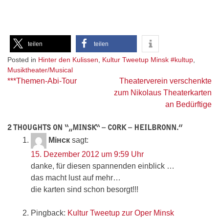
teilen
teilen
Posted in
Hinter den Kulissen
,
Kultur Tweetup Minsk #kultup
,
Musiktheater/Musical
Beitragsnavigation
***Themen-Abi-Tour
Theaterverein verschenkte
zum Nikolaus Theaterkarten
an Bedürftige
2 THOUGHTS ON “
„MINSK“ – CORK – HEILBRONN.
”
Мiнск
sagt:
15. Dezember 2012 um 9:59 Uhr
danke, für diesen spannenden einblick …
das macht lust auf mehr…
die karten sind schon besorgt!!!
Pingback:
Kultur Tweetup zur Oper Minsk