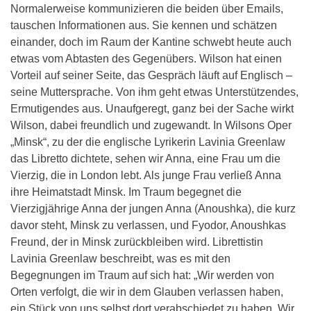
Normalerweise kommunizieren die beiden über Emails,
tauschen Informationen aus. Sie kennen und schätzen
einander, doch im Raum der Kantine schwebt heute auch
etwas vom Abtasten des Gegenübers. Wilson hat einen
Vorteil auf seiner Seite, das Gespräch läuft auf Englisch –
seine Muttersprache. Von ihm geht etwas Unterstützendes,
Ermutigendes aus. Unaufgeregt, ganz bei der Sache wirkt
Wilson, dabei freundlich und zugewandt. In Wilsons Oper
„Minsk“, zu der die englische Lyrikerin Lavinia Greenlaw
das Libretto dichtete, sehen wir Anna, eine Frau um die
Vierzig, die in London lebt. Als junge Frau verließ Anna
ihre Heimatstadt Minsk. Im Traum begegnet die
Vierzigjährige Anna der jungen Anna (Anoushka), die kurz
davor steht, Minsk zu verlassen, und Fyodor, Anoushkas
Freund, der in Minsk zurückbleiben wird. Librettistin
Lavinia Greenlaw beschreibt, was es mit den
Begegnungen im Traum auf sich hat: „Wir werden von
Orten verfolgt, die wir in dem Glauben verlassen haben,
ein Stück von uns selbst dort verabschiedet zu haben. Wir