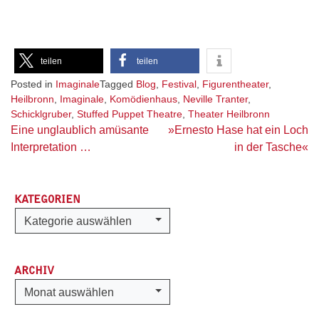
teilen
teilen
Posted in
Imaginale
Tagged
Blog
,
Festival
,
Figurentheater
,
Heilbronn
,
Imaginale
,
Komödienhaus
,
Neville Tranter
,
Schicklgruber
,
Stuffed Puppet Theatre
,
Theater Heilbronn
Beitragsnavigation
Eine unglaublich amüsante
»Ernesto Hase hat ein Loch
Interpretation …
in der Tasche«
KATEGORIEN
Kategorien
Kategorie auswählen
ARCHIV
Archiv
Monat auswählen